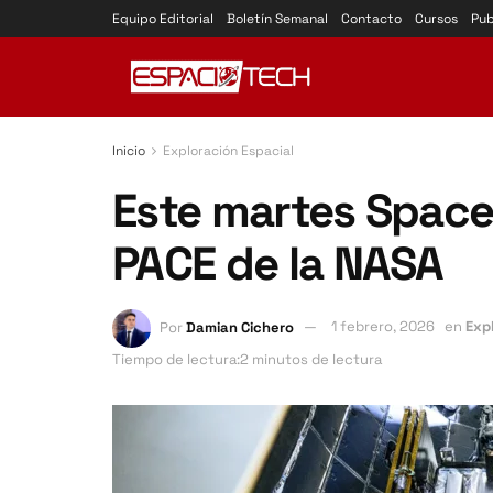
Equipo Editorial
Boletín Semanal
Contacto
Cursos
Pub
Inicio
Exploración Espacial
Este martes SpaceX
PACE de la NASA
Por
Damian Cichero
1 febrero, 2026
en
Exp
Tiempo de lectura:2 minutos de lectura