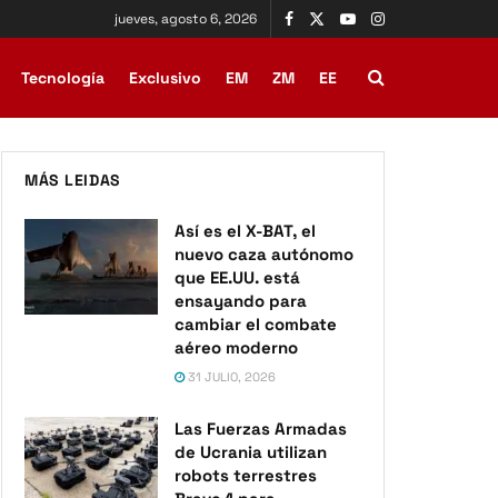
jueves, agosto 6, 2026
Tecnología
Exclusivo
EM
ZM
EE
MÁS LEIDAS
Así es el X-BAT, el
nuevo caza autónomo
que EE.UU. está
ensayando para
cambiar el combate
aéreo moderno
31 JULIO, 2026
Las Fuerzas Armadas
de Ucrania utilizan
robots terrestres