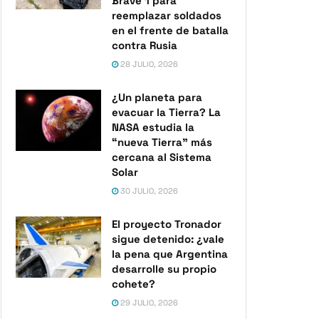
Brave 1 para
reemplazar soldados
en el frente de batalla
contra Rusia
28 JULIO, 2026
¿Un planeta para
evacuar la Tierra? La
NASA estudia la
“nueva Tierra” más
cercana al Sistema
Solar
30 JULIO, 2026
El proyecto Tronador
sigue detenido: ¿vale
la pena que Argentina
desarrolle su propio
cohete?
29 JULIO, 2026