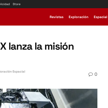
licidad
Store
Revistas
Exploración
Espacial
 lanza la misión
loración Espacial
0