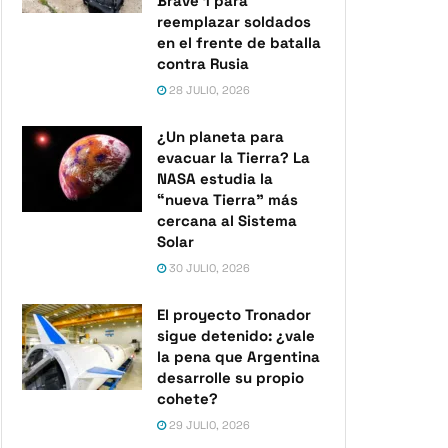
Brave 1 para
reemplazar soldados
en el frente de batalla
contra Rusia
28 JULIO, 2026
¿Un planeta para
evacuar la Tierra? La
NASA estudia la
“nueva Tierra” más
cercana al Sistema
Solar
30 JULIO, 2026
El proyecto Tronador
sigue detenido: ¿vale
la pena que Argentina
desarrolle su propio
cohete?
29 JULIO, 2026