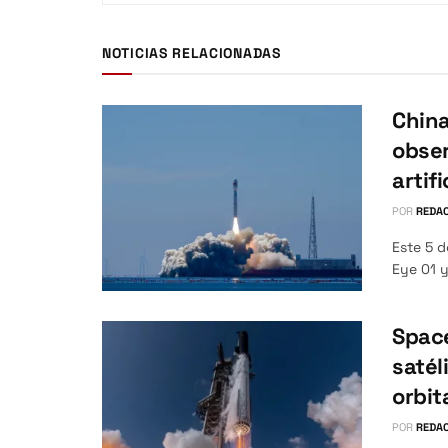
NOTICIAS RELACIONADAS
China
obser
artifi
POR
REDAC
Este 5 d
Eye 01 y
Space
satél
orbit
POR
REDAC