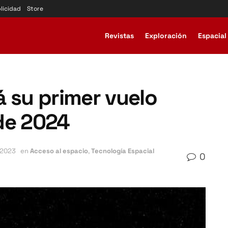
licidad
Store
Revistas
Exploración
Espacial
rá su primer vuelo
 de 2024
 2023
en
Acceso al espacio
,
Tecnología Espacial
0