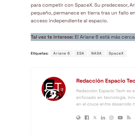
para competir con SpaceX. Su predecesor, Aria
pequeño, permanece en tierra tras un fallo e
acceso independiente al espacio.
Tal vez te interese:
El Ariane 6 está más cerc
Etiquetas:
Ariane 6
ESA
NASA
SpaceX
Redacción Espacio Te
Redacción Espacio Tech es el 
enfocado en tecnología, inno
en el cruce entre desarrollo