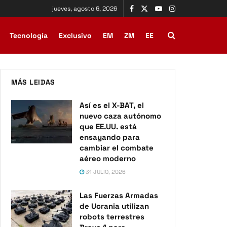
jueves, agosto 6, 2026
Tecnología
Exclusivo
EM
ZM
EE
MÁS LEIDAS
Así es el X-BAT, el
nuevo caza autónomo
que EE.UU. está
ensayando para
cambiar el combate
aéreo moderno
31 JULIO, 2026
Las Fuerzas Armadas
de Ucrania utilizan
robots terrestres