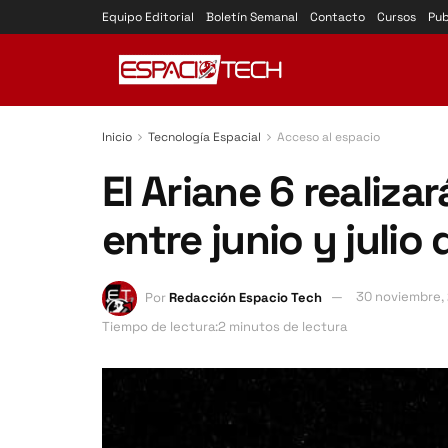
Equipo Editorial
Boletín Semanal
Contacto
Cursos
Pub
Inicio
Tecnología Espacial
Acceso al espacio
El Ariane 6 realiza
entre junio y julio
Por
Redacción Espacio Tech
30 noviembre,
Tiempo de lectura:2 minutos de lectura