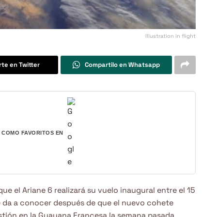
Illustration in flight
te en Twitter
Compartilo en Whatsapp
COMO FAVORITOS EN
e el Ariane 6 realizará su vuelo inaugural entre el 15
 se da a conocer después de que el nuevo cohete
tión en la Guayana Francesa la semana pasada.