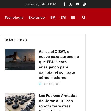
jueves, agosto 6, 2026
Tecnología
Exclusivo
EM
ZM
EE
MÁS LEIDAS
Así es el X-BAT, el
nuevo caza autónomo
que EE.UU. está
ensayando para
cambiar el combate
aéreo moderno
31 JULIO, 2026
Las Fuerzas Armadas
de Ucrania utilizan
robots terrestres