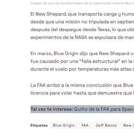
Imagen de uno de los aterrizajes de la cápsula del cohete New 
El New Shepard, que transporta carga y human
desde que una misión no tripulada en septi
después del despegue desde Texas, lo que obl
experimentos de la NASA se expulsara de man
En marzo, Blue Origin dijo que New Shepard v
fue causado por una “falla estructural” en la
durante el vuelo por temperaturas más altas 
La FAA arribó a la misma conclusión que Blue
licencia para volar hasta que demuestre que 
Tal vez te interese:
Guiño de la FAA para Spac
Etiquetas:
Blue Origin
FAA
Jeff Bezos
New 