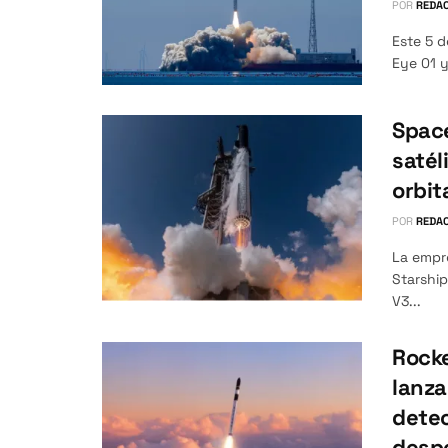
POR
REDAC
Este 5 d
Eye 01 y
Space
satél
orbit
POR
REDAC
La empr
Starship
V3...
Rocke
lanza
detec
desp