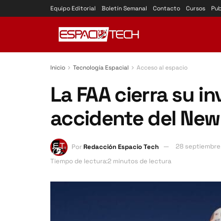
Equipo Editorial
Boletín Semanal
Contacto
Cursos
Pub
Inicio
Tecnología Espacial
Acceso al espacio
La FAA cierra su in
accidente del Ne
Por
Redacción Espacio Tech
28 septiembre
Tiempo de lectura:2 minutos de lectura