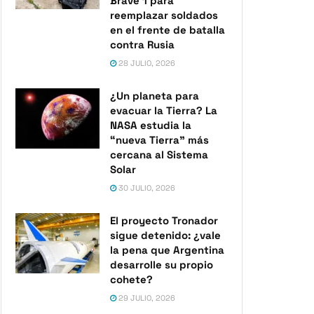
Brave 1 para
reemplazar soldados
en el frente de batalla
contra Rusia
28 JULIO, 2026
¿Un planeta para
evacuar la Tierra? La
NASA estudia la
“nueva Tierra” más
cercana al Sistema
Solar
30 JULIO, 2026
El proyecto Tronador
sigue detenido: ¿vale
la pena que Argentina
desarrolle su propio
cohete?
29 JULIO, 2026