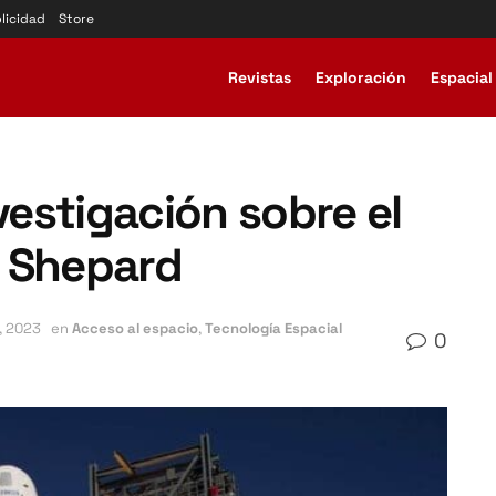
licidad
Store
Revistas
Exploración
Espacial
vestigación sobre el
w Shepard
, 2023
en
Acceso al espacio
,
Tecnología Espacial
0