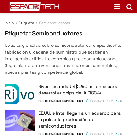
Inicio
Etiqueta
Semiconductores
Etiqueta:
Semiconductores
Noticias y análisis sobre semiconductores: chips, diseño,
fabricación y cadena de suministro que sostienen
inteligencia artificial, electrónica y telecomunicaciones.
Seguimiento de inversiones, restricciones comerciales,
nuevas plantas y competencia global.
Rivos recauda US$ 250 millones para
desarrollar chips de IA RISC-V
POR
REDACCIÓN ESPACIO TECH
18 MARZO, 2026
0
EE.UU. e Intel llegan a un acuerdo para
impulsar la producción de
semiconductores
POR
REDACCIÓN ESPACIO TECH
18 MARZO, 2026
0