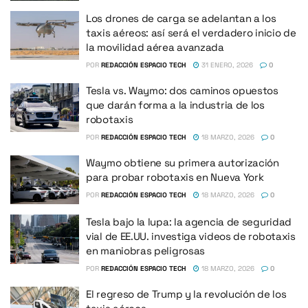
Los drones de carga se adelantan a los
taxis aéreos: así será el verdadero inicio de
la movilidad aérea avanzada
POR
REDACCIÓN ESPACIO TECH
31 ENERO, 2026
0
Tesla vs. Waymo: dos caminos opuestos
que darán forma a la industria de los
robotaxis
POR
REDACCIÓN ESPACIO TECH
18 MARZO, 2026
0
Waymo obtiene su primera autorización
para probar robotaxis en Nueva York
POR
REDACCIÓN ESPACIO TECH
18 MARZO, 2026
0
Tesla bajo la lupa: la agencia de seguridad
vial de EE.UU. investiga videos de robotaxis
en maniobras peligrosas
POR
REDACCIÓN ESPACIO TECH
18 MARZO, 2026
0
El regreso de Trump y la revolución de los