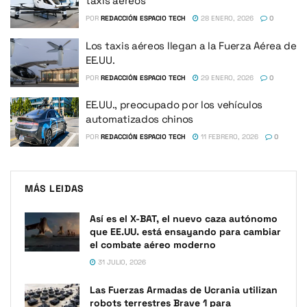
taxis aéreos
POR
REDACCIÓN ESPACIO TECH
28 ENERO, 2026
0
Los taxis aéreos llegan a la Fuerza Aérea de
EE.UU.
POR
REDACCIÓN ESPACIO TECH
29 ENERO, 2026
0
EE.UU., preocupado por los vehículos
automatizados chinos
POR
REDACCIÓN ESPACIO TECH
11 FEBRERO, 2026
0
MÁS LEIDAS
Así es el X-BAT, el nuevo caza autónomo
que EE.UU. está ensayando para cambiar
el combate aéreo moderno
31 JULIO, 2026
Las Fuerzas Armadas de Ucrania utilizan
robots terrestres Brave 1 para