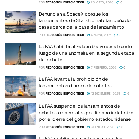
POR
REDACCIÓN ESPACIO TECH
28 MAYO, 2026
0
Denuncian a SpaceX porque los
lanzamientos de Starship habrían dañado
casas cerca de la base de lanzamiento
POR
REDACCIÓN ESPACIO TECH
6 MAYO, 2026
0
La FAA habilita al Falcon 9 a volver al ruedo,
luego de una anomalía en la segunda etapa
del cohete
POR
REDACCIÓN ESPACIO TECH
7 FEBRERO, 2026
0
La FAA levanta la prohibición de
lanzamientos diurnos de cohetes
POR
REDACCIÓN ESPACIO TECH
12 DICIEMBRE, 2025
0
La FAA suspende los lanzamientos de
cohetes comerciales por tiempo indefinido
por el cierre del gobierno estadounidense
POR
REDACCIÓN ESPACIO TECH
31 ENERO, 2026
0
La FAA prohíbe momentaneamente los