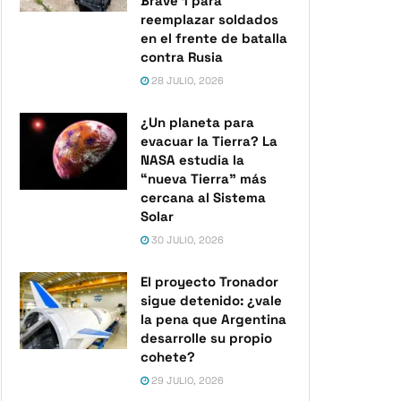
Brave 1 para
reemplazar soldados
en el frente de batalla
contra Rusia
28 JULIO, 2026
¿Un planeta para
evacuar la Tierra? La
NASA estudia la
“nueva Tierra” más
cercana al Sistema
Solar
30 JULIO, 2026
El proyecto Tronador
sigue detenido: ¿vale
la pena que Argentina
desarrolle su propio
cohete?
29 JULIO, 2026