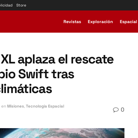
licidad
Store
Revistas
Exploración
Espacial
XL aplaza el rescate
pio Swift tras
climáticas
en
Misiones
,
Tecnología Espacial
0