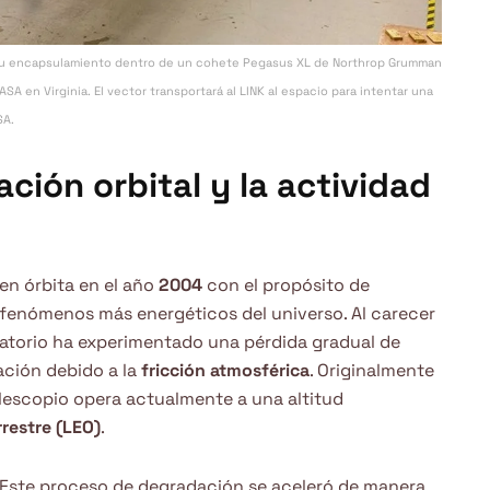
ra su encapsulamiento dentro de un cohete Pegasus XL de Northrop Grumman
ASA en Virginia. El vector transportará al LINK al espacio para intentar una
SA.
ación orbital y la actividad
en órbita en el año
2004
con el propósito de
s fenómenos más energéticos del universo. Al carecer
vatorio ha experimentado una pérdida gradual de
ación debido a la
fricción atmosférica
. Originalmente
telescopio opera actualmente a una altitud
rrestre (LEO)
.
Este proceso de degradación se aceleró de manera