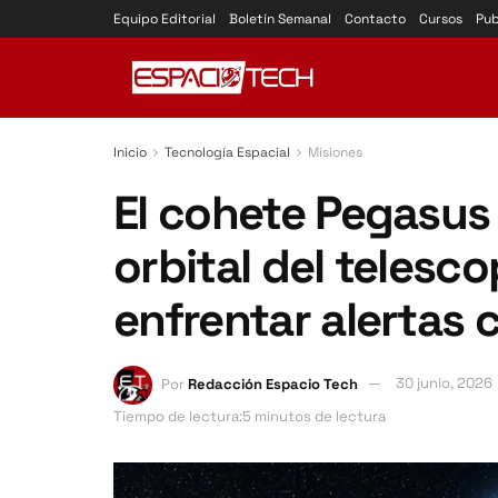
Equipo Editorial
Boletín Semanal
Contacto
Cursos
Pub
Inicio
Tecnología Espacial
Misiones
El cohete Pegasus 
orbital del telesco
enfrentar alertas 
Por
Redacción Espacio Tech
30 junio, 2026
Tiempo de lectura:5 minutos de lectura