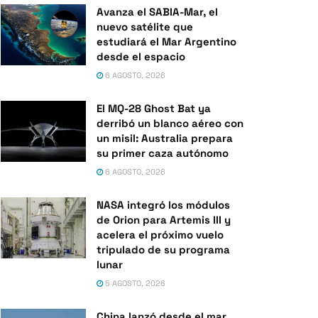
Avanza el SABIA-Mar, el
nuevo satélite que
estudiará el Mar Argentino
desde el espacio
6 AGOSTO, 2026
El MQ-28 Ghost Bat ya
derribó un blanco aéreo con
un misil: Australia prepara
su primer caza autónomo
6 AGOSTO, 2026
NASA integró los módulos
de Orion para Artemis III y
acelera el próximo vuelo
tripulado de su programa
lunar
5 AGOSTO, 2026
China lanzó desde el mar