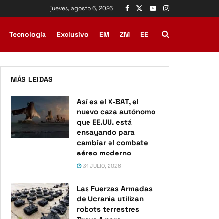
jueves, agosto 6, 2026
Tecnología
Exclusivo
EM
ZM
EE
MÁS LEIDAS
Así es el X-BAT, el
nuevo caza autónomo
que EE.UU. está
ensayando para
cambiar el combate
aéreo moderno
31 JULIO, 2026
Las Fuerzas Armadas
de Ucrania utilizan
robots terrestres