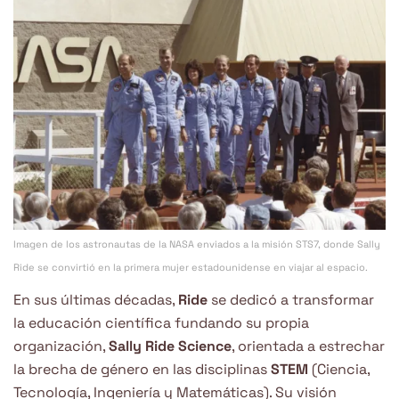
Imagen de los astronautas de la NASA enviados a la misión STS7, donde Sally
Ride se convirtió en la primera mujer estadounidense en viajar al espacio.
En sus últimas décadas,
Ride
se dedicó a transformar
la educación científica fundando su propia
organización,
Sally Ride Science
, orientada a estrechar
la brecha de género en las disciplinas
STEM
(Ciencia,
Tecnología, Ingeniería y Matemáticas). Su visión