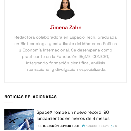
Jimena Zahn
Redactora colaboradora en Espacio Tech. Graduada
en Biotecnología y estudiante del Máster en Política
y Economía Internacional. Se desempeña como
practicante en la Fundación IByME-CONICET,
integrando formación científica, análisis
internacional y divulgación especializada.
NOTICIAS RELACIONADAS
SpaceX rompe un nuevo récord: 90
lanzamientos en menos de 8 meses
POR
REDACCIÓN ESPACIO TECH
6 AGOSTO, 2026
0