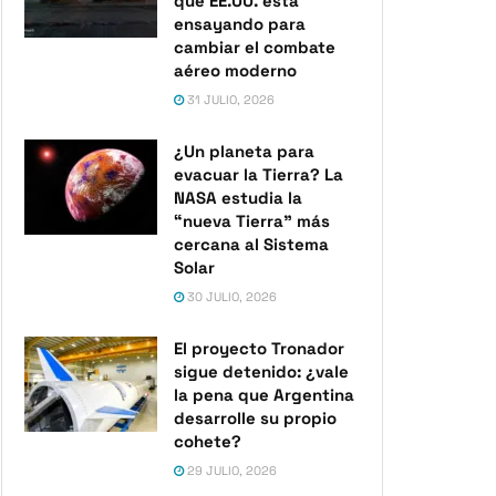
que EE.UU. está
ensayando para
cambiar el combate
aéreo moderno
31 JULIO, 2026
¿Un planeta para
evacuar la Tierra? La
NASA estudia la
“nueva Tierra” más
cercana al Sistema
Solar
30 JULIO, 2026
El proyecto Tronador
sigue detenido: ¿vale
la pena que Argentina
desarrolle su propio
cohete?
29 JULIO, 2026