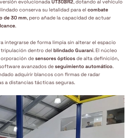
versión evolucionada
UT30BR2
, dotando al vehículo
 blindado conserva su letalidad para el
combate
o de 30 mm
, pero añade la capacidad de actuar
alcance
.
a integrarse de forma limpia sin alterar el espacio
 tripulación dentro del
blindado Guarani
. El núcleo
ncorporación de
sensores ópticos
de alta definición,
 software avanzados de
seguimiento automático
.
ndado adquirir blancos con firmas de radar
s a distancias tácticas seguras.