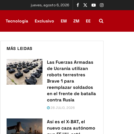
jueves, agosto 6, 2026
Tecnología
Exclusivo
EM
ZM
EE
MÁS LEIDAS
Las Fuerzas Armadas
de Ucrania utilizan
robots terrestres
Brave 1 para
reemplazar soldados
en el frente de batalla
contra Rusia
28 JULIO, 2026
Así es el X-BAT, el
nuevo caza autónomo