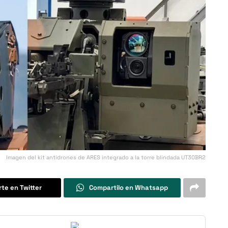
Imagen del kit antidrones de ARES integrado a la torre blindada UT30BR2
te en Twitter
Compartilo en Whatsapp