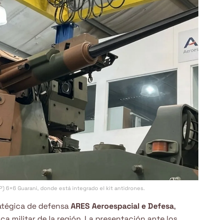
) 6×6 Guarani, donde está integrado el kit antidrones.
ratégica de defensa
ARES Aeroespacial e Defesa
,
a militar de la región. La presentación ante los