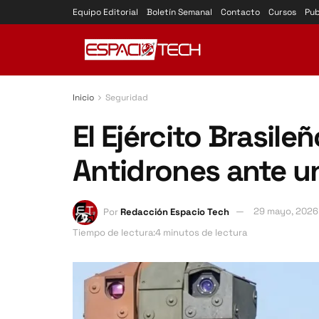
Equipo Editorial
Boletín Semanal
Contacto
Cursos
Pub
Inicio
Seguridad
El Ejército Brasile
Antidrones ante u
Por
Redacción Espacio Tech
29 mayo, 2026
Tiempo de lectura:4 minutos de lectura