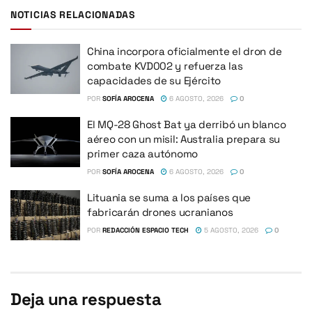
NOTICIAS RELACIONADAS
China incorpora oficialmente el dron de
combate KVD002 y refuerza las
capacidades de su Ejército
POR
SOFÍA AROCENA
6 AGOSTO, 2026
0
El MQ-28 Ghost Bat ya derribó un blanco
aéreo con un misil: Australia prepara su
primer caza autónomo
POR
SOFÍA AROCENA
6 AGOSTO, 2026
0
Lituania se suma a los países que
fabricarán drones ucranianos
POR
REDACCIÓN ESPACIO TECH
5 AGOSTO, 2026
0
Deja una respuesta