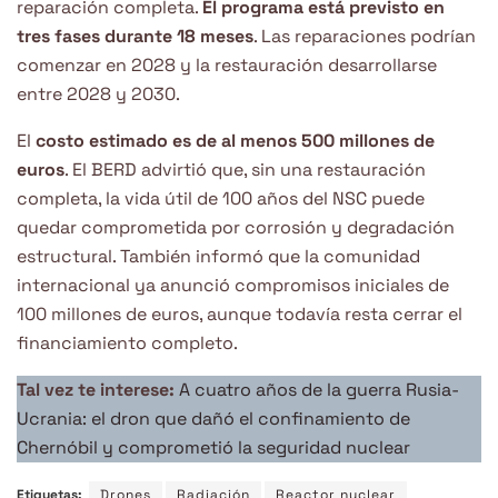
reparación completa.
El programa está previsto en
tres fases durante 18 meses
. Las reparaciones podrían
comenzar en 2028 y la restauración desarrollarse
entre 2028 y 2030.
El
costo estimado es de al menos 500 millones de
euros
. El BERD advirtió que, sin una restauración
completa, la vida útil de 100 años del NSC puede
quedar comprometida por corrosión y degradación
estructural. También informó que la comunidad
internacional ya anunció compromisos iniciales de
100 millones de euros, aunque todavía resta cerrar el
financiamiento completo.
Tal vez te interese:
A cuatro años de la guerra Rusia-
Ucrania: el dron que dañó el confinamiento de
Chernóbil y comprometió la seguridad nuclear
Etiquetas:
Drones
Radiación
Reactor nuclear