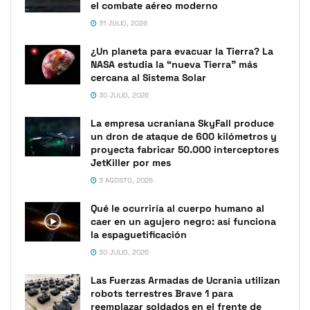
el combate aéreo moderno
31 JULIO, 2026
¿Un planeta para evacuar la Tierra? La
NASA estudia la “nueva Tierra” más
cercana al Sistema Solar
30 JULIO, 2026
La empresa ucraniana SkyFall produce
un dron de ataque de 600 kilómetros y
proyecta fabricar 50.000 interceptores
JetKiller por mes
3 AGOSTO, 2026
Qué le ocurriría al cuerpo humano al
caer en un agujero negro: así funciona
la espaguetificación
30 JULIO, 2026
Las Fuerzas Armadas de Ucrania utilizan
robots terrestres Brave 1 para
reemplazar soldados en el frente de