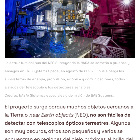
La estructura del bus del NEO Surveyor de la NASA se sometió a pruebas y
ensayos en BAE Systems Space, en agosto de 2025. El bus alberga los
subsistemas de energía, propulsión, aviónica y comunicaciones, todos
aislados del telescopio y los detectores sensibles.
Crédito: NASA/ Sistemas espaciales y de misión de BAE Systems.
El proyecto surge porque muchos objetos cercanos a
la Tierra o
near Earth objects
(NEO),
no son fáciles de
detectar con telescopios ópticos terrestres
. Algunos
son muy oscuros, otros son pequeños y varios se
encuentran en regiones del cielo próximas al brillo del