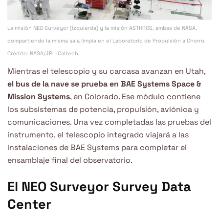
La misión NEO Surveyor (izquierda) y la misión ASTHROS, ambas de NASA,
compartiendo la misma sala limpia en el Laboratorio de Propulsión a Chorro.
Crédito: NASA/JPL-Caltech.
Mientras el telescopio y su carcasa avanzan en Utah,
el bus de la nave se prueba en BAE Systems Space &
Mission Systems
, en Colorado. Ese módulo contiene
los subsistemas de potencia, propulsión, aviónica y
comunicaciones. Una vez completadas las pruebas del
instrumento, el telescopio integrado viajará a las
instalaciones de BAE Systems para completar el
ensamblaje final del observatorio.
El NEO Surveyor Survey Data
Center