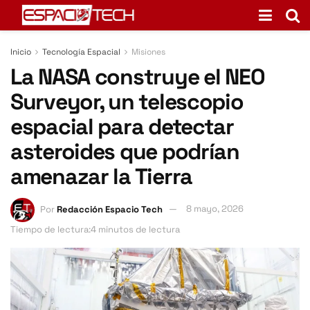
Inicio
Tecnología Espacial
Misiones
La NASA construye el NEO
Surveyor, un telescopio
espacial para detectar
asteroides que podrían
amenazar la Tierra
Por
Redacción Espacio Tech
8 mayo, 2026
Tiempo de lectura:4 minutos de lectura