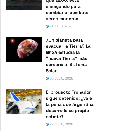
que EE.UU. está
ensayando para
cambiar el combate
aéreo moderno
31 JULIO, 2026
¿Un planeta para
evacuar la Tierra? La
NASA estudia la
“nueva Tierra” más
cercana al Sistema
Solar
30 JULIO, 2026
El proyecto Tronador
sigue detenido: ¿vale
la pena que Argentina
desarrolle su propio
cohete?
29 JULIO, 2026