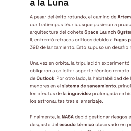
a la Luna
A pesar del éxito rotundo, el camino de
Artemi
contratiempos técnicosque pusieron a prueba l
arquitectura del cohete
Space Launch Syst
II, enfrentó retrasos críticos debido a
fugas p
39B de lanzamiento. Esto supuso un desafío r
Una vez en órbita, la tripulación experimentó
obligaron a solicitar soporte técnico remoto
de
Outlook
. Por otro lado, la habitabilidad de
menores en el
sistema de saneamiento
, prin
los efectos de la
ingravidez
prolongada se hi
los astronautas tras el amerizaje.
Finalmente, la
NASA
debió gestionar riesgos ex
desgaste del
escudo térmico
observado en pru