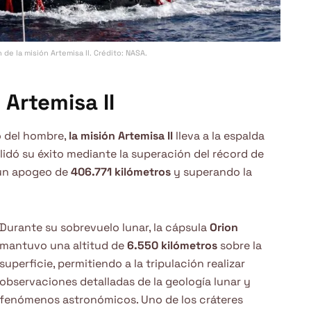
 de la misión Artemisa II. Crédito: NASA.
 Artemisa II
io del hombre,
la misión Artemisa II
lleva a la espalda
olidó su éxito mediante la superación del récord de
 un apogeo de
406.771 kilómetros
y superando la
Durante su sobrevuelo lunar, la cápsula
Orion
mantuvo una altitud de
6.550 kilómetros
sobre la
superficie, permitiendo a la tripulación realizar
observaciones detalladas de la geología lunar y
fenómenos astronómicos. Uno de los cráteres