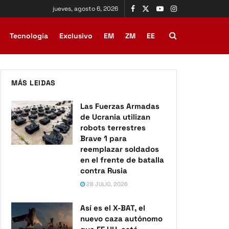
jueves, agosto 6, 2026
Tecnología
Exclusivo
EM
ZM
EE
MÁS LEIDAS
Las Fuerzas Armadas
de Ucrania utilizan
robots terrestres
Brave 1 para
reemplazar soldados
en el frente de batalla
contra Rusia
28 JULIO, 2026
Así es el X-BAT, el
nuevo caza autónomo