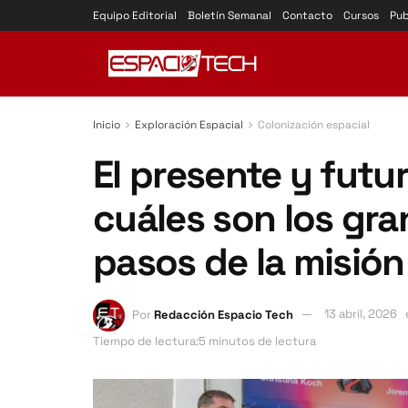
Equipo Editorial
Boletín Semanal
Contacto
Cursos
Pub
Inicio
Exploración Espacial
Colonización espacial
El presente y futur
cuáles son los gra
pasos de la misión
Por
Redacción Espacio Tech
13 abril, 2026
Tiempo de lectura:5 minutos de lectura