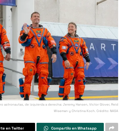
atro astronautas, de izquierda a derecha: Jeremy Hansen, Victor Glover, Reid
Wiseman y Christina Koch. Crédito: NASA
te en Twitter
Compartilo en Whatsapp