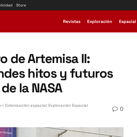
licidad
Store
Revistas
Exploración
Espacial
o de Artemisa II:
ndes hitos y futuros
 de la NASA
en
Colonización espacial
,
Exploración Espacial
0