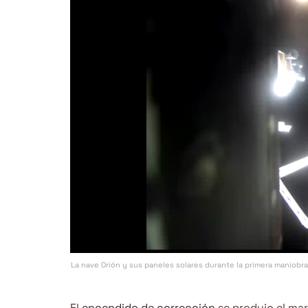
La nave Orión y sus paneles solares durante la primera maniobra
El
encendido de corrección
se produjo el mar