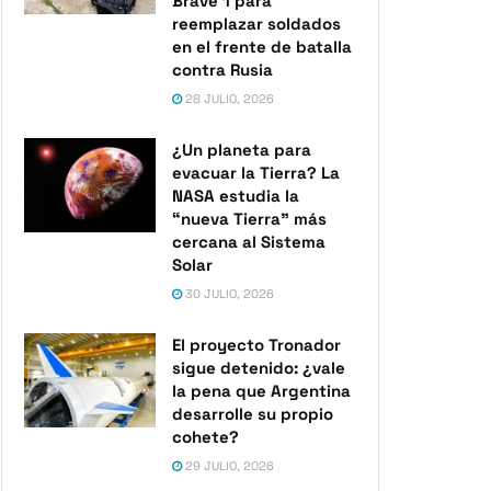
Brave 1 para
reemplazar soldados
en el frente de batalla
contra Rusia
28 JULIO, 2026
¿Un planeta para
evacuar la Tierra? La
NASA estudia la
“nueva Tierra” más
cercana al Sistema
Solar
30 JULIO, 2026
El proyecto Tronador
sigue detenido: ¿vale
la pena que Argentina
desarrolle su propio
cohete?
29 JULIO, 2026