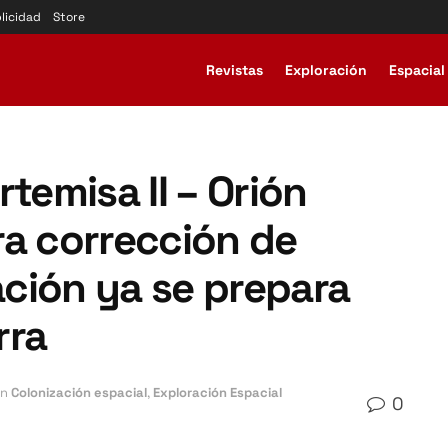
licidad
Store
Revistas
Exploración
Espacial
temisa II – Orión
ra corrección de
lación ya se prepara
rra
n
Colonización espacial
,
Exploración Espacial
0