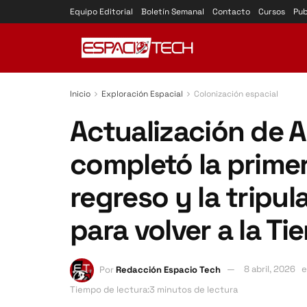
Equipo Editorial
Boletín Semanal
Contacto
Cursos
Pub
Inicio
Exploración Espacial
Colonización espacial
Actualización de Ar
completó la prime
regreso y la tripu
para volver a la Tie
Por
Redacción Espacio Tech
8 abril, 2026
e
Tiempo de lectura:3 minutos de lectura