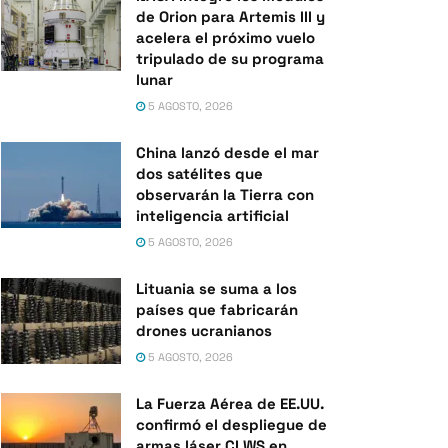
de Orion para Artemis III y
acelera el próximo vuelo
tripulado de su programa
lunar
5 AGOSTO, 2026
China lanzó desde el mar
dos satélites que
observarán la Tierra con
inteligencia artificial
5 AGOSTO, 2026
Lituania se suma a los
países que fabricarán
drones ucranianos
5 AGOSTO, 2026
La Fuerza Aérea de EE.UU.
confirmó el despliegue de
armas láser CLWS en