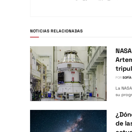
NOTICIAS RELACIONADAS
NASA 
Artem
tripu
POR
SOFÍA
La NASA 
su progr
¿Dónd
de la