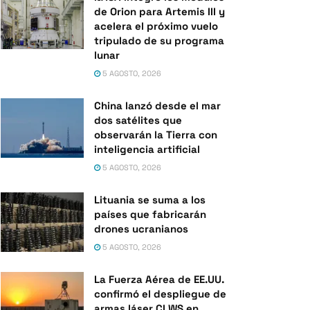
de Orion para Artemis III y
acelera el próximo vuelo
tripulado de su programa
lunar
5 AGOSTO, 2026
China lanzó desde el mar
dos satélites que
observarán la Tierra con
inteligencia artificial
5 AGOSTO, 2026
Lituania se suma a los
países que fabricarán
drones ucranianos
5 AGOSTO, 2026
La Fuerza Aérea de EE.UU.
confirmó el despliegue de
armas láser CLWS en