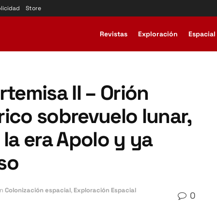
licidad
Store
Revistas
Exploración
Espacial
temisa II – Orión
ico sobrevuelo lunar,
 la era Apolo y ya
so
n
Colonización espacial
,
Exploración Espacial
0