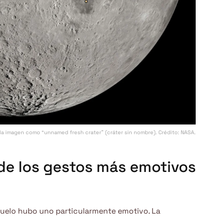
 la imagen como “unnamed fresh crater” (cráter sin nombre). Crédito: NASA.
o de los gestos más emotivos
uelo hubo uno particularmente emotivo. La