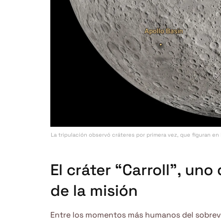
La tripulación observó cráteres por primera vez, que figuran en
El cráter “Carroll”, un
de la misión
Entre los momentos más humanos del sobrev