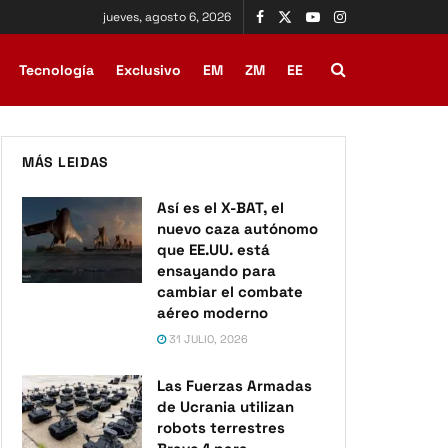
jueves, agosto 6, 2026
Tecnología
Exclusivo
EM
ZM
EE
MÁS LEIDAS
Así es el X-BAT, el
nuevo caza autónomo
que EE.UU. está
ensayando para
cambiar el combate
aéreo moderno
31 JULIO, 2026
Las Fuerzas Armadas
de Ucrania utilizan
robots terrestres