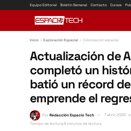
Equipo Editorial
Boletín Semanal
Contacto
Cursos
Pub
Inicio
Exploración Espacial
Colonización espacial
Actualización de Ar
completó un histór
batió un récord de
emprende el regre
Por
Redacción Espacio Tech
7 abril, 2026
e
Tiempo de lectura:4 minutos de lectura