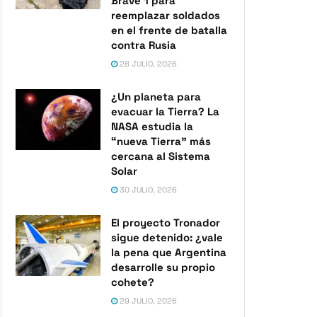
Brave 1 para
reemplazar soldados
en el frente de batalla
contra Rusia
28 JULIO, 2026
¿Un planeta para
evacuar la Tierra? La
NASA estudia la
“nueva Tierra” más
cercana al Sistema
Solar
30 JULIO, 2026
El proyecto Tronador
sigue detenido: ¿vale
la pena que Argentina
desarrolle su propio
cohete?
29 JULIO, 2026