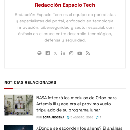
Redacción Espacio Tech
Redacción Espacio Tech es el equipo de periodistas
y especialistas del portal, enfocado en tecnología,
innovación, ciberseguridad y sector espacial, con
énfasis en el cruce entre desarrollo tecnológico,
defensa y seguridad.
NOTICIAS RELACIONADAS
NASA integró los módulos de Orion para
Artemis III y acelera el próximo vuelo
tripulado de su programa lunar
POR
SOFÍA AROCENA
5 AGOSTO, 2026
1
¿Dónde se esconden los aliens? El análisis