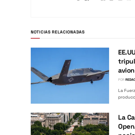
NOTICIAS RELACIONADAS
EE.UU
tripu
avio
POR
REDAC
La Fuerz
producci
La Ca
OpenA