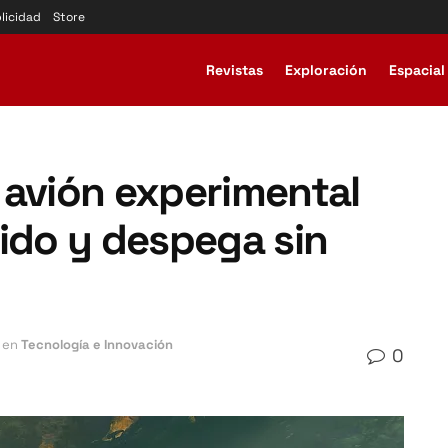
licidad
Store
Revistas
Exploración
Espacial
 avión experimental
pido y despega sin
en
Tecnología e Innovación
0