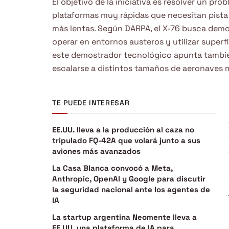
El objetivo de la iniciativa es resolver un prob
plataformas muy rápidas que necesitan pista 
más lentas. Según DARPA, el X-76 busca demos
operar en entornos austeros y utilizar super
este demostrador tecnológico apunta tambi
escalarse a distintos tamaños de aeronaves mi
TE PUEDE INTERESAR
EE.UU. lleva a la producción al caza no
tripulado FQ-42A que volará junto a sus
aviones más avanzados
La Casa Blanca convocó a Meta,
Anthropic, OpenAI y Google para discutir
la seguridad nacional ante los agentes de
IA
La startup argentina Neomente lleva a
EE.UU. una plataforma de IA para