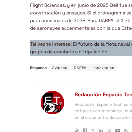
Flight Sciences, y en junio de 2025 Bell fue 
construcción y ensayos. Si el cronograma se 
para comienzos de 2028. Para DARPA, el X-76 se
de aeronaves experimentales con la que Estad
Tal vez te interese:
El futuro de la flota nav
grupos de combate sin tripulación
Etiquetas:
Aviones
DARPA
Innovación
Redacción Espacio Te
Redacción Espacio Tech es el 
enfocado en tecnología, inno
en el cruce entre desarrollo