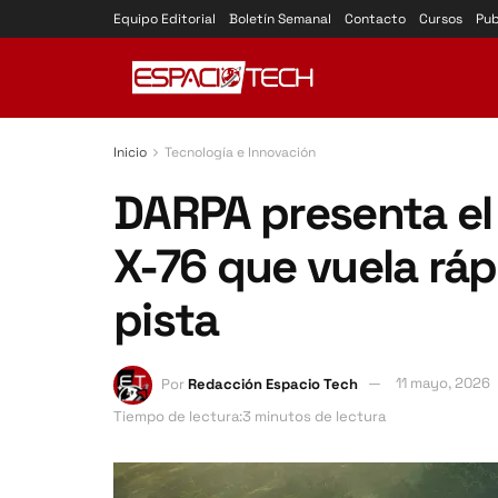
Equipo Editorial
Boletín Semanal
Contacto
Cursos
Pub
Inicio
Tecnología e Innovación
DARPA presenta el
X-76 que vuela rá
pista
Por
Redacción Espacio Tech
11 mayo, 2026
Tiempo de lectura:3 minutos de lectura