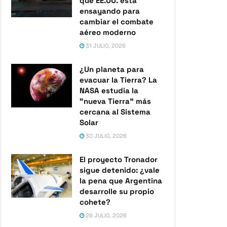
que EE.UU. está
ensayando para
cambiar el combate
aéreo moderno
31 JULIO, 2026
¿Un planeta para
evacuar la Tierra? La
NASA estudia la
“nueva Tierra” más
cercana al Sistema
Solar
30 JULIO, 2026
El proyecto Tronador
sigue detenido: ¿vale
la pena que Argentina
desarrolle su propio
cohete?
29 JULIO, 2026