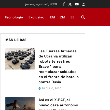
jueves, agosto 6, 2026
Tecnología
Exclusivo
EM
ZM
EE
MÁS LEIDAS
Las Fuerzas Armadas
de Ucrania utilizan
robots terrestres
Brave 1 para
reemplazar soldados
en el frente de batalla
contra Rusia
28 JULIO, 2026
Así es el X-BAT, el
nuevo caza autónomo