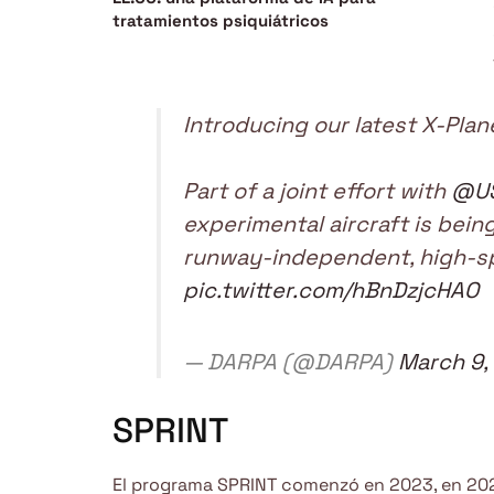
tratamientos psiquiátricos
Introducing our latest X-Plane
Part of a joint effort with
@U
experimental aircraft is bein
runway-independent, high-sp
pic.twitter.com/hBnDzjcHAO
— DARPA (@DARPA)
March 9,
SPRINT
El programa SPRINT comenzó en 2023, en 202