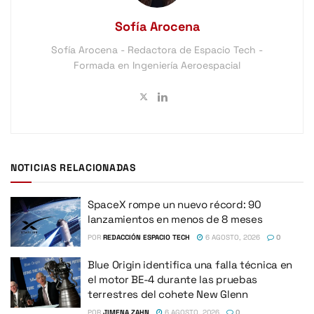
Sofía Arocena
Sofía Arocena - Redactora de Espacio Tech -
Formada en Ingeniería Aeroespacial
NOTICIAS RELACIONADAS
SpaceX rompe un nuevo récord: 90
lanzamientos en menos de 8 meses
POR
REDACCIÓN ESPACIO TECH
6 AGOSTO, 2026
0
Blue Origin identifica una falla técnica en
el motor BE-4 durante las pruebas
terrestres del cohete New Glenn
POR
JIMENA ZAHN
6 AGOSTO, 2026
0