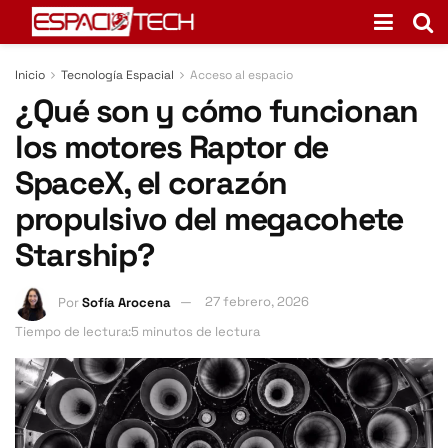
Inicio
Tecnología Espacial
Acceso al espacio
¿Qué son y cómo funcionan
los motores Raptor de
SpaceX, el corazón
propulsivo del megacohete
Starship?
Por
Sofía Arocena
27 febrero, 2026
Tiempo de lectura:5 minutos de lectura