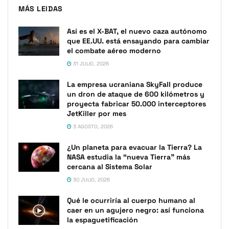
MÁS LEIDAS
Así es el X-BAT, el nuevo caza autónomo
que EE.UU. está ensayando para cambiar
el combate aéreo moderno
31 JULIO, 2026
La empresa ucraniana SkyFall produce
un dron de ataque de 600 kilómetros y
proyecta fabricar 50.000 interceptores
JetKiller por mes
3 AGOSTO, 2026
¿Un planeta para evacuar la Tierra? La
NASA estudia la “nueva Tierra” más
cercana al Sistema Solar
30 JULIO, 2026
Qué le ocurriría al cuerpo humano al
caer en un agujero negro: así funciona
la espaguetificación