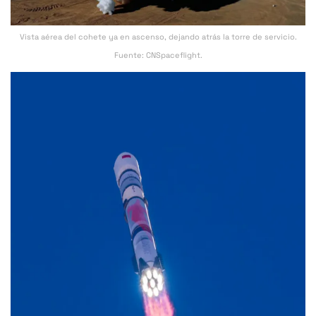
Vista aérea del cohete ya en ascenso, dejando atrás la torre de servicio.
Fuente: CNSpaceflight.