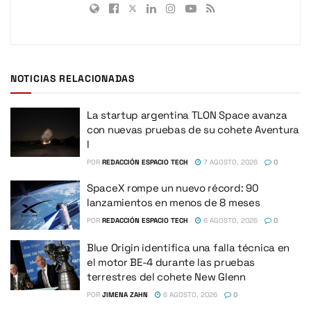
NOTICIAS RELACIONADAS
La startup argentina TLON Space avanza
con nuevas pruebas de su cohete Aventura
I
POR
REDACCIÓN ESPACIO TECH
7 AGOSTO, 2026
0
SpaceX rompe un nuevo récord: 90
lanzamientos en menos de 8 meses
POR
REDACCIÓN ESPACIO TECH
6 AGOSTO, 2026
0
Blue Origin identifica una falla técnica en
el motor BE-4 durante las pruebas
terrestres del cohete New Glenn
POR
JIMENA ZAHN
6 AGOSTO, 2026
0