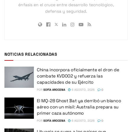
énfasis en el cruce entre desarrollo tecnológico,
defensa y seguridad.
NOTICIAS RELACIONADAS
China incorpora oficialmente el dron de
combate KVD002 y refuerza las
capacidades de su Ejército
POR
SOFÍA AROCENA
6 AGOSTO, 2026
0
El MQ-28 Ghost Bat ya derribó un blanco
aéreo con un misil: Australia prepara su
primer caza autónomo
POR
SOFÍA AROCENA
6 AGOSTO, 2026
0
Lituania se suma a los países que