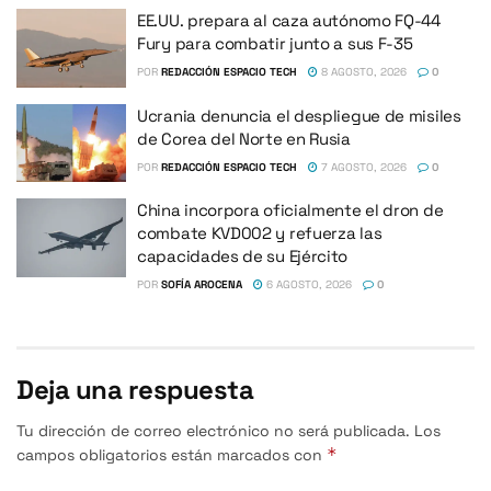
EE.UU. prepara al caza autónomo FQ-44
Fury para combatir junto a sus F-35
POR
REDACCIÓN ESPACIO TECH
8 AGOSTO, 2026
0
Ucrania denuncia el despliegue de misiles
de Corea del Norte en Rusia
POR
REDACCIÓN ESPACIO TECH
7 AGOSTO, 2026
0
China incorpora oficialmente el dron de
combate KVD002 y refuerza las
capacidades de su Ejército
POR
SOFÍA AROCENA
6 AGOSTO, 2026
0
Deja una respuesta
Tu dirección de correo electrónico no será publicada.
Los
*
campos obligatorios están marcados con