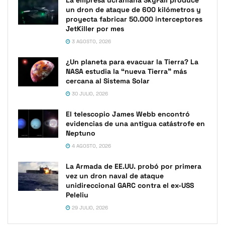
La empresa ucraniana SkyFall produce
un dron de ataque de 600 kilómetros y
proyecta fabricar 50.000 interceptores
JetKiller por mes
3 AGOSTO, 2026
¿Un planeta para evacuar la Tierra? La
NASA estudia la “nueva Tierra” más
cercana al Sistema Solar
30 JULIO, 2026
El telescopio James Webb encontró
evidencias de una antigua catástrofe en
Neptuno
4 AGOSTO, 2026
La Armada de EE.UU. probó por primera
vez un dron naval de ataque
unidireccional GARC contra el ex-USS
Peleliu
29 JULIO, 2026