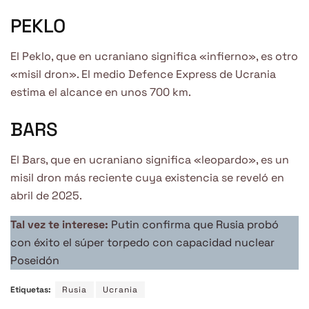
PEKLO
El Peklo, que en ucraniano significa «infierno», es otro
«misil dron». El medio Defence Express de Ucrania
estima el alcance en unos 700 km.
BARS
El Bars, que en ucraniano significa «leopardo», es un
misil dron más reciente cuya existencia se reveló en
abril de 2025.
Tal vez te interese:
Putin confirma que Rusia probó
con éxito el súper torpedo con capacidad nuclear
Poseidón
Etiquetas:
Rusia
Ucrania