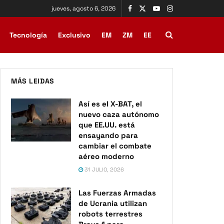
jueves, agosto 6, 2026
Tecnología
Exclusivo
EM
ZM
EE
MÁS LEIDAS
Así es el X-BAT, el
nuevo caza autónomo
que EE.UU. está
ensayando para
cambiar el combate
aéreo moderno
31 JULIO, 2026
Las Fuerzas Armadas
de Ucrania utilizan
robots terrestres