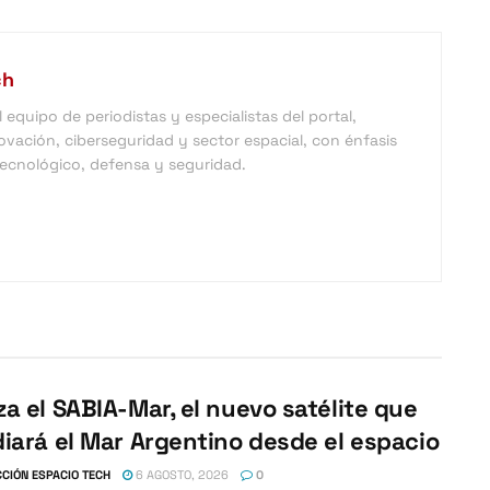
ch
equipo de periodistas y especialistas del portal,
vación, ciberseguridad y sector espacial, con énfasis
 tecnológico, defensa y seguridad.
a el SABIA-Mar, el nuevo satélite que
iará el Mar Argentino desde el espacio
CIÓN ESPACIO TECH
6 AGOSTO, 2026
0