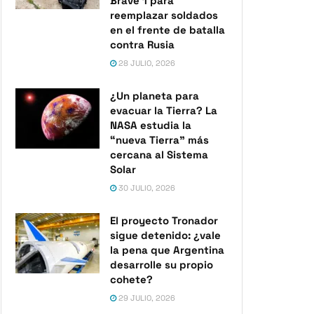
Brave 1 para
reemplazar soldados
en el frente de batalla
contra Rusia
28 JULIO, 2026
¿Un planeta para
evacuar la Tierra? La
NASA estudia la
“nueva Tierra” más
cercana al Sistema
Solar
30 JULIO, 2026
El proyecto Tronador
sigue detenido: ¿vale
la pena que Argentina
desarrolle su propio
cohete?
29 JULIO, 2026