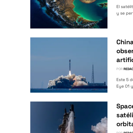
El satél
y se per
China
obser
artifi
POR
REDAC
Este 5 d
Eye 01 y
Space
satél
orbit