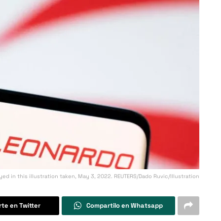
ed in this illustration taken, May 3, 2022. REUTERS/Dado Ruvic/Illustration
te en Twitter
Compartilo en Whatsapp