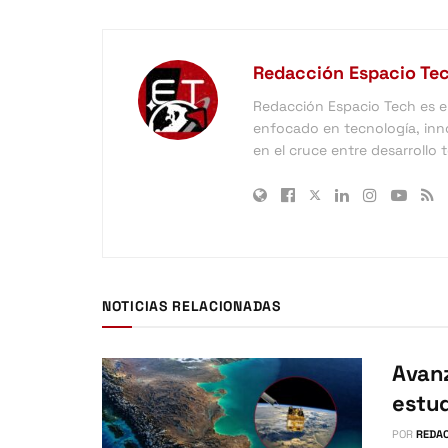
Redacción Espacio Te
Redacción Espacio Tech es el 
enfocado en tecnología, inno
en el cruce entre desarrollo
NOTICIAS RELACIONADAS
Avanz
estud
POR
REDAC