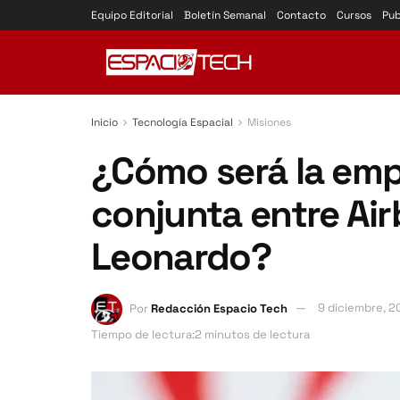
Equipo Editorial
Boletín Semanal
Contacto
Cursos
Pub
Inicio
Tecnología Espacial
Misiones
¿Cómo será la empr
conjunta entre Air
Leonardo?
Por
Redacción Espacio Tech
9 diciembre, 2
Tiempo de lectura:2 minutos de lectura