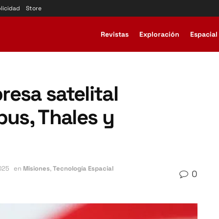
licidad
Store
Revistas
Exploración
Espacial
esa satelital
bus, Thales y
025
en
Misiones
,
Tecnología Espacial
0