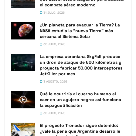
el combate aéreo moderno
31 JULIO, 2026
¿Un planeta para evacuar la Tierra? La
NASA estudia la “nueva Tierra” más
cercana al Sistema Solar
30 JULIO, 2026
La empresa ucraniana SkyFall produce
un dron de ataque de 600 kilómetros y
proyecta fabricar 50.000 interceptores
JetKiller por mes
3 AGOSTO, 2026
Qué le ocurriría al cuerpo humano al
caer en un agujero negro: así funciona
la espaguetificación
30 JULIO, 2026
El proyecto Tronador sigue detenido:
¿vale la pena que Argentina desarrolle