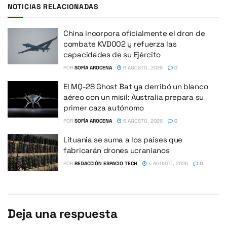
NOTICIAS RELACIONADAS
China incorpora oficialmente el dron de
combate KVD002 y refuerza las
capacidades de su Ejército
POR
SOFÍA AROCENA
6 AGOSTO, 2026
0
El MQ-28 Ghost Bat ya derribó un blanco
aéreo con un misil: Australia prepara su
primer caza autónomo
POR
SOFÍA AROCENA
6 AGOSTO, 2026
0
Lituania se suma a los países que
fabricarán drones ucranianos
POR
REDACCIÓN ESPACIO TECH
5 AGOSTO, 2026
0
Deja una respuesta