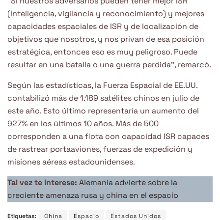
“Si nuestros adversarios pueden tener mejor ISR
(Inteligencia, vigilancia y reconocimiento) y mejores
capacidades espaciales de ISR y de localización de
objetivos que nosotros, y nos privan de esa posición
estratégica, entonces eso es muy peligroso. Puede
resultar en una batalla o una guerra perdida”, remarcó.
Según las estadísticas, la Fuerza Espacial de EE.UU.
contabilizó más de 1.189 satélites chinos en julio de
este año. Esto último representaría un aumento del
927% en los últimos 10 años. Más de 500
corresponden a una flota con capacidad ISR capaces
de rastrear portaaviones, fuerzas de expedición y
misiones aéreas estadounidenses.
Tal vez te interese:
Alemania advierte sobre la
creciente amenaza rusa y china en el espacio
Etiquetas:
China
Espacio
Estados Unidos