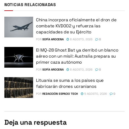
NOTICIAS RELACIONADAS
China incorpora oficialmente el dron de
combate KVD002 y refuerza las
capacidades de su Ejército
POR
SOFÍA AROCENA
6 AGOSTO, 2026
0
El MQ-28 Ghost Bat ya derribó un blanco
aéreo con un misil: Australia prepara su
primer caza autónomo
POR
SOFÍA AROCENA
6 AGOSTO, 2026
0
Lituania se suma a los países que
fabricarán drones ucranianos
POR
REDACCIÓN ESPACIO TECH
5 AGOSTO, 2026
0
Deja una respuesta