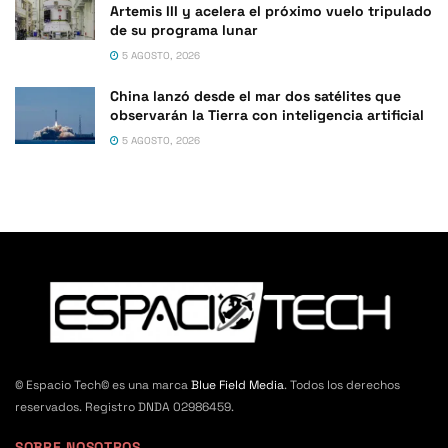
Artemis III y acelera el próximo vuelo tripulado
de su programa lunar
5 AGOSTO, 2026
China lanzó desde el mar dos satélites que
observarán la Tierra con inteligencia artificial
5 AGOSTO, 2026
© Espacio Tech© es una marca
Blue Field Media
. Todos los derechos
reservados. Registro DNDA 02986459.
SOBRE NOSOTROS