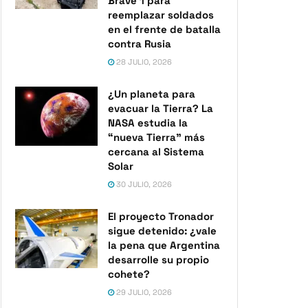
Brave 1 para
reemplazar soldados
en el frente de batalla
contra Rusia
28 JULIO, 2026
¿Un planeta para
evacuar la Tierra? La
NASA estudia la
“nueva Tierra” más
cercana al Sistema
Solar
30 JULIO, 2026
El proyecto Tronador
sigue detenido: ¿vale
la pena que Argentina
desarrolle su propio
cohete?
29 JULIO, 2026