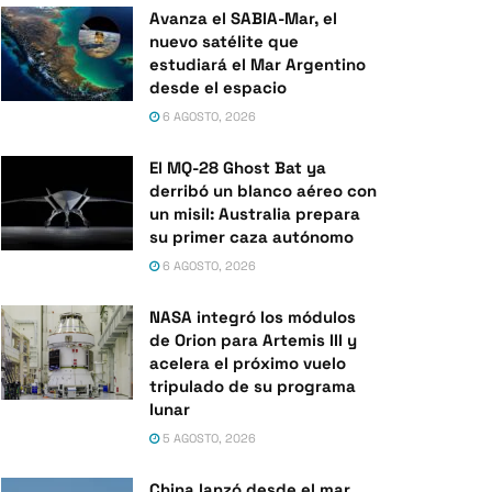
Avanza el SABIA-Mar, el
nuevo satélite que
estudiará el Mar Argentino
desde el espacio
6 AGOSTO, 2026
El MQ-28 Ghost Bat ya
derribó un blanco aéreo con
un misil: Australia prepara
su primer caza autónomo
6 AGOSTO, 2026
NASA integró los módulos
de Orion para Artemis III y
acelera el próximo vuelo
tripulado de su programa
lunar
5 AGOSTO, 2026
China lanzó desde el mar