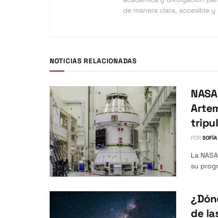
de manera clara, accesible y 
NOTICIAS RELACIONADAS
NASA 
Artem
tripu
POR
SOFÍA
La NASA 
su progr
¿Dónd
de la