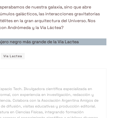
esperabamos de nuestra galaxia, sino que abre
úmulos galácticos, las interacciones gravitatorias
télites en la gran arquitectura del Universo. Nos
con Andrómeda y la Vía Láctea?
jero negro más grande de la Vía Lactea
Vía Lactea
pacio Tech. Divulgadora científica especializada en
ormal, con experiencia en investigación, redacción y
iencia. Colabora con la Asociación Argentina Amigos de
de difusión, visitas educativas y producción editorial.
atura en Ciencias Físicas, integrando formación
 acercar el conocimiento científico a públicos diversos