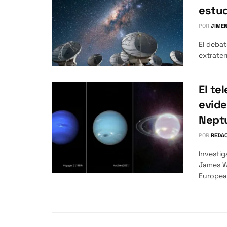
estud
POR
JIMEN
El debat
extrater
El te
evide
Nept
POR
REDAC
Investig
James W
Europea.