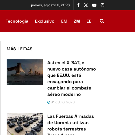
jueves, agosto 6, 2026
Tecnología
Exclusivo
EM
ZM
EE
MÁS LEIDAS
Así es el X-BAT, el
nuevo caza autónomo
que EE.UU. está
ensayando para
cambiar el combate
aéreo moderno
31 JULIO, 2026
Las Fuerzas Armadas
de Ucrania utilizan
robots terrestres