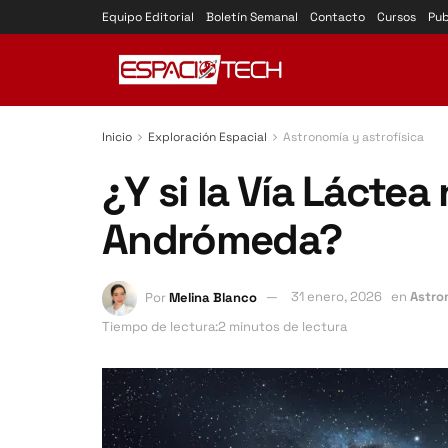
Equipo Editorial
Boletín Semanal
Contacto
Cursos
Pub
Inicio
Exploración Espacial
Astronomía y astrofísica
¿Y si la Vía Lácte
Andrómeda?
Por
Melina Blanco
31 enero, 2026
en
Astro
Tiempo de lectura:2 minutos de lectura