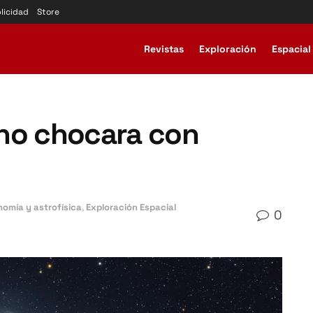
licidad
Store
Revistas
Exploración
Espacial
a no chocara con
nomía y astrofísica
,
Exploración Espacial
0