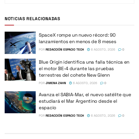
NOTICIAS RELACIONADAS
SpaceX rompe un nuevo récord: 90
lanzamientos en menos de 8 meses
POR
REDACCIÓN ESPACIO TECH
6 AGOSTO, 2026
0
Blue Origin identifica una falla técnica en
el motor BE-4 durante las pruebas
terrestres del cohete New Glenn
POR
JIMENA ZAHN
6 AGOSTO, 2026
0
Avanza el SABIA-Mar, el nuevo satélite que
estudiará el Mar Argentino desde el
espacio
POR
REDACCIÓN ESPACIO TECH
6 AGOSTO, 2026
0