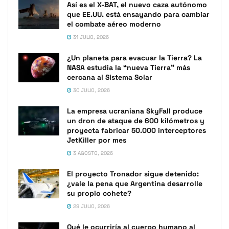
Así es el X-BAT, el nuevo caza autónomo
que EE.UU. está ensayando para cambiar
el combate aéreo moderno
31 JULIO, 2026
¿Un planeta para evacuar la Tierra? La
NASA estudia la “nueva Tierra” más
cercana al Sistema Solar
30 JULIO, 2026
La empresa ucraniana SkyFall produce
un dron de ataque de 600 kilómetros y
proyecta fabricar 50.000 interceptores
JetKiller por mes
3 AGOSTO, 2026
El proyecto Tronador sigue detenido:
¿vale la pena que Argentina desarrolle
su propio cohete?
29 JULIO, 2026
Qué le ocurriría al cuerpo humano al