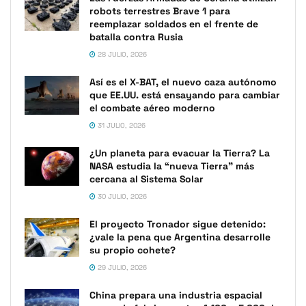
robots terrestres Brave 1 para
reemplazar soldados en el frente de
batalla contra Rusia
28 JULIO, 2026
Así es el X-BAT, el nuevo caza autónomo
que EE.UU. está ensayando para cambiar
el combate aéreo moderno
31 JULIO, 2026
¿Un planeta para evacuar la Tierra? La
NASA estudia la “nueva Tierra” más
cercana al Sistema Solar
30 JULIO, 2026
El proyecto Tronador sigue detenido:
¿vale la pena que Argentina desarrolle
su propio cohete?
29 JULIO, 2026
China prepara una industria espacial