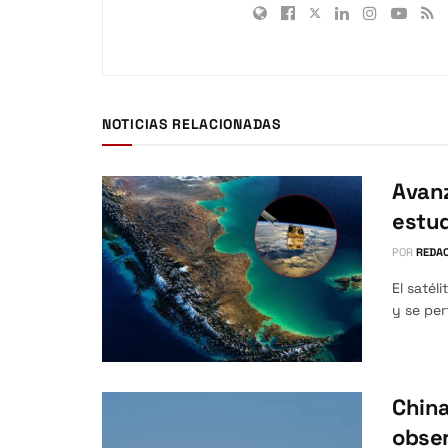
NOTICIAS RELACIONADAS
Avanz
estud
POR
REDAC
El satél
y se per
China
obser