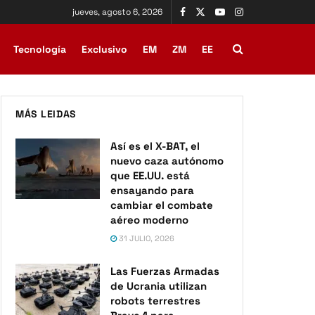
jueves, agosto 6, 2026
Tecnología
Exclusivo
EM
ZM
EE
MÁS LEIDAS
Así es el X-BAT, el
nuevo caza autónomo
que EE.UU. está
ensayando para
cambiar el combate
aéreo moderno
31 JULIO, 2026
Las Fuerzas Armadas
de Ucrania utilizan
robots terrestres