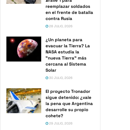
Brave 1 para
reemplazar soldados
en el frente de batalla
contra Rusia
28 JULIO, 2026
¿Un planeta para
evacuar la Tierra? La
NASA estudia la
“nueva Tierra” más
cercana al Sistema
Solar
30 JULIO, 2026
El proyecto Tronador
sigue detenido: ¿vale
la pena que Argentina
desarrolle su propio
cohete?
29 JULIO, 2026