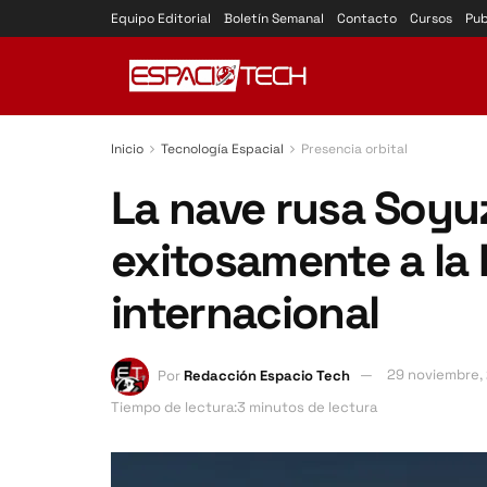
Equipo Editorial
Boletín Semanal
Contacto
Cursos
Pub
Inicio
Tecnología Espacial
Presencia orbital
La nave rusa Soyu
exitosamente a la 
internacional
Por
Redacción Espacio Tech
29 noviembre,
Tiempo de lectura:3 minutos de lectura