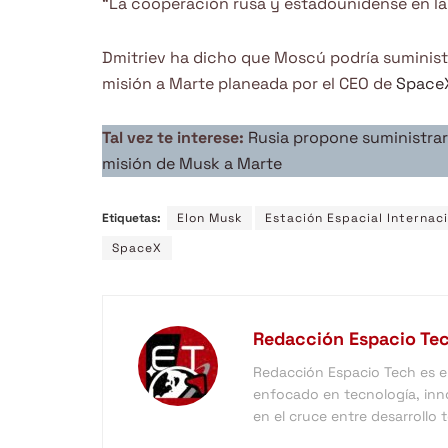
“La cooperación rusa y estadounidense en la 
Dmitriev ha dicho que Moscú podría suminist
misión a Marte planeada por el CEO de
Space
Tal vez te interese:
Rusia propone suministrar
misión de Musk a Marte
Etiquetas:
Elon Musk
Estación Espacial Internac
SpaceX
Redacción Espacio Te
Redacción Espacio Tech es el 
enfocado en tecnología, inno
en el cruce entre desarrollo