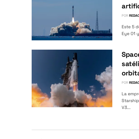
artifi
POR
REDAC
Este 5 d
Eye 01 y
Space
satél
orbit
POR
REDAC
La empr
Starship
V3...