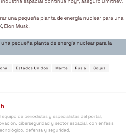
industria espacial continúa hoy”, aseguró Dmitriev.
rar una pequeña planta de energía nuclear para una
X
, Elon Musk.
 una pequeña planta de energía nuclear para la
ional
Estados Unidos
Marte
Rusia
Soyuz
ch
equipo de periodistas y especialistas del portal,
vación, ciberseguridad y sector espacial, con énfasis
 tecnológico, defensa y seguridad.