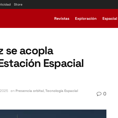
licidad
Store
Revistas
Exploración
Espacial
z se acopla
Estación Espacial
 2025
en
Presencia orbital
,
Tecnología Espacial
0