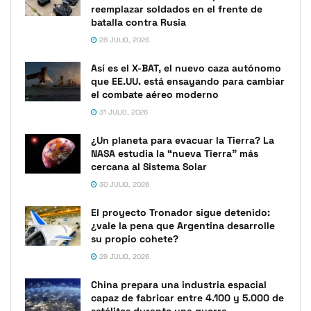
reemplazar soldados en el frente de
batalla contra Rusia
28 JULIO, 2026
Así es el X-BAT, el nuevo caza autónomo
que EE.UU. está ensayando para cambiar
el combate aéreo moderno
31 JULIO, 2026
¿Un planeta para evacuar la Tierra? La
NASA estudia la “nueva Tierra” más
cercana al Sistema Solar
30 JULIO, 2026
El proyecto Tronador sigue detenido:
¿vale la pena que Argentina desarrolle
su propio cohete?
29 JULIO, 2026
China prepara una industria espacial
capaz de fabricar entre 4.100 y 5.000 de