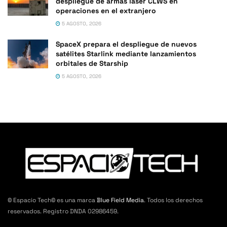
despliegue de armas láser CLWS en
operaciones en el extranjero
5 AGOSTO, 2026
SpaceX prepara el despliegue de nuevos
satélites Starlink mediante lanzamientos
orbitales de Starship
5 AGOSTO, 2026
© Espacio Tech© es una marca
Blue Field Media
. Todos los derechos
reservados. Registro DNDA 02986459.