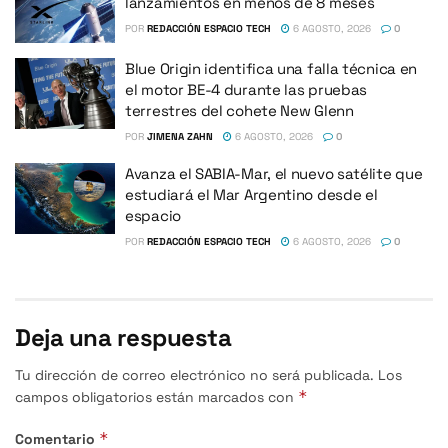
lanzamientos en menos de 8 meses
POR
REDACCIÓN ESPACIO TECH
6 AGOSTO, 2026
0
Blue Origin identifica una falla técnica en
el motor BE-4 durante las pruebas
terrestres del cohete New Glenn
POR
JIMENA ZAHN
6 AGOSTO, 2026
0
Avanza el SABIA-Mar, el nuevo satélite que
estudiará el Mar Argentino desde el
espacio
POR
REDACCIÓN ESPACIO TECH
6 AGOSTO, 2026
0
Deja una respuesta
Tu dirección de correo electrónico no será publicada.
Los
*
campos obligatorios están marcados con
*
Comentario