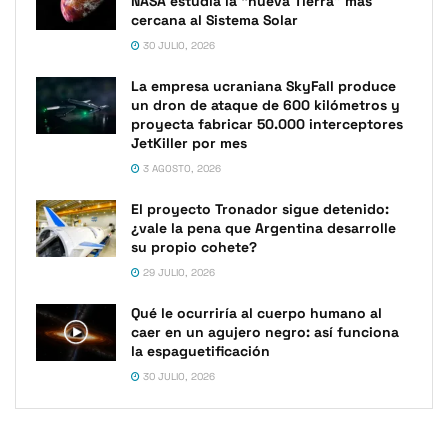
NASA estudia la “nueva Tierra” más
cercana al Sistema Solar
30 JULIO, 2026
La empresa ucraniana SkyFall produce
un dron de ataque de 600 kilómetros y
proyecta fabricar 50.000 interceptores
JetKiller por mes
3 AGOSTO, 2026
El proyecto Tronador sigue detenido:
¿vale la pena que Argentina desarrolle
su propio cohete?
29 JULIO, 2026
Qué le ocurriría al cuerpo humano al
caer en un agujero negro: así funciona
la espaguetificación
30 JULIO, 2026