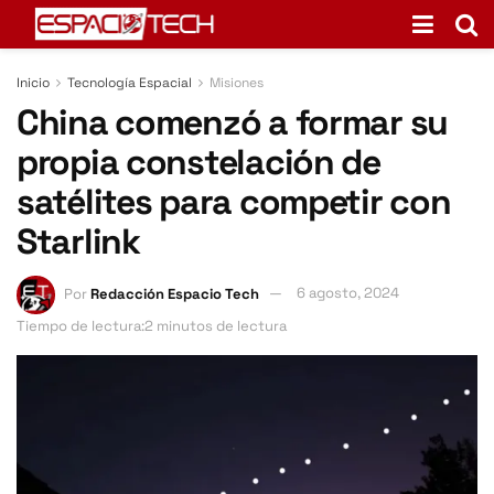
Inicio
Tecnología Espacial
Misiones
China comenzó a formar su
propia constelación de
satélites para competir con
Starlink
Por
Redacción Espacio Tech
6 agosto, 2024
Tiempo de lectura:2 minutos de lectura