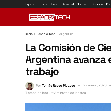
Equipo Editorial
Boletín Semanal
Contacto
Cursos
Pub
Inicio
Espacio Tech
Argentina
La Comisión de Cie
Argentina avanza 
trabajo
Por
Tomás Russo Picasso
27 enero, 2026
e
Tiempo de lectura:2 minutos de lectura