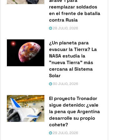
Brave 1 para
reemplazar soldados
en el frente de batalla
contra Rusia
28 JULIO, 2026
¿Un planeta para
evacuar la Tierra? La
NASA estudia la
“nueva Tierra” más
cercana al Sistema
Solar
30 JULIO, 2026
El proyecto Tronador
sigue detenido: ¿vale
la pena que Argentina
desarrolle su propio
cohete?
29 JULIO, 2026