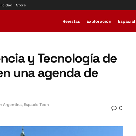
licidad
Store
Revistas
Exploración
Espacial
ncia y Tecnología de
en una agenda de
n
Argentina
,
Espacio Tech
0