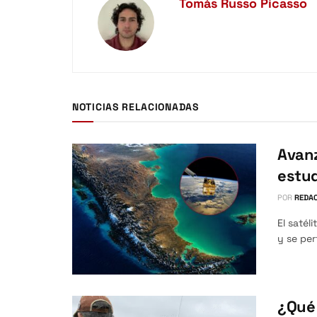
Tomás Russo Picasso
NOTICIAS RELACIONADAS
Avanz
estud
POR
REDAC
El satél
y se per
¿Qué 