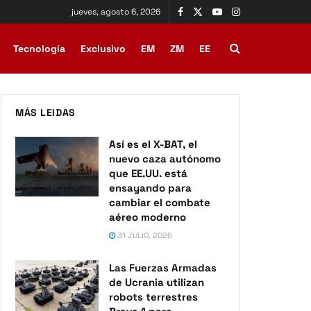
jueves, agosto 6, 2026
Tecnología
Exclusivo
EM
ZM
EE
MÁS LEIDAS
Así es el X-BAT, el
nuevo caza autónomo
que EE.UU. está
ensayando para
cambiar el combate
aéreo moderno
31 JULIO, 2026
Las Fuerzas Armadas
de Ucrania utilizan
robots terrestres