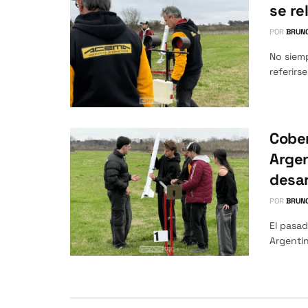
se re
POR
BRUNO
No siemp
referirs
Cober
Argen
desar
POR
BRUNO
El pasad
Argentin