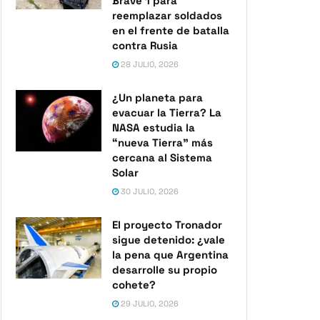
Brave 1 para
reemplazar soldados
en el frente de batalla
contra Rusia
28 JULIO, 2026
¿Un planeta para
evacuar la Tierra? La
NASA estudia la
“nueva Tierra” más
cercana al Sistema
Solar
30 JULIO, 2026
El proyecto Tronador
sigue detenido: ¿vale
la pena que Argentina
desarrolle su propio
cohete?
29 JULIO, 2026