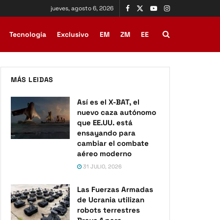
jueves, agosto 6, 2026
Tecnología
Exclusivo
EM
ZM
EE
MÁS LEIDAS
Así es el X-BAT, el
nuevo caza autónomo
que EE.UU. está
ensayando para
cambiar el combate
aéreo moderno
31 JULIO, 2026
Las Fuerzas Armadas
de Ucrania utilizan
robots terrestres