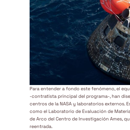
Para entender a fondo este fenómeno, el equ
-contratista principal del programa-, han d
centros de la NASA y laboratorios externos. E
como el Laboratorio de Evaluación de Materia
de Arco del Centro de Investigación Ames, qu
reentrada.