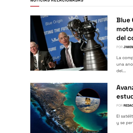
Blue 
motor
del 
POR
JIMEN
La compa
una anom
del...
Avanz
estud
POR
REDAC
El satél
y se per