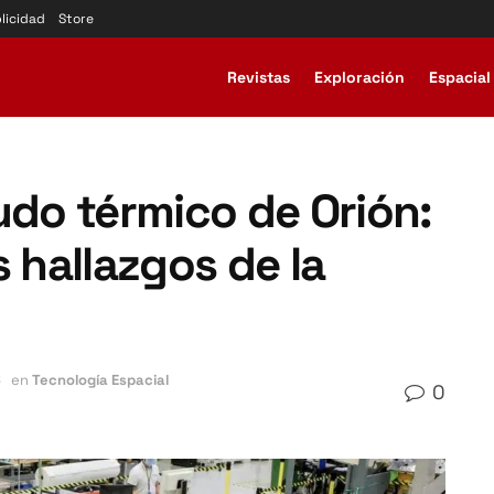
licidad
Store
Revistas
Exploración
Espacial
udo térmico de Orión:
s hallazgos de la
6
en
Tecnología Espacial
0