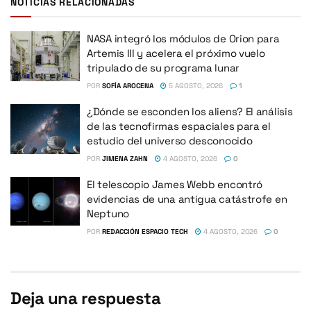
NOTICIAS RELACIONADAS
NASA integró los módulos de Orion para
Artemis III y acelera el próximo vuelo
tripulado de su programa lunar
POR
SOFÍA AROCENA
5 AGOSTO, 2026
1
¿Dónde se esconden los aliens? El análisis
de las tecnofirmas espaciales para el
estudio del universo desconocido
POR
JIMENA ZAHN
4 AGOSTO, 2026
0
El telescopio James Webb encontró
evidencias de una antigua catástrofe en
Neptuno
POR
REDACCIÓN ESPACIO TECH
4 AGOSTO, 2026
0
Deja una respuesta