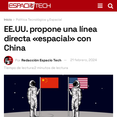
Inicio
Politica Tecnológica y Espacial
EE.UU. propone una línea
directa «espacial» con
China
Por
Redacción Espacio Tech
21 febrero, 2024
Tiempo de lectura:2 minutos de lectura