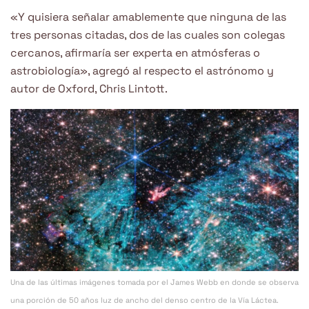
«Y quisiera señalar amablemente que ninguna de las
tres personas citadas, dos de las cuales son colegas
cercanos, afirmaría ser experta en atmósferas o
astrobiología», agregó al respecto el astrónomo y
autor de Oxford, Chris Lintott.
Una de las últimas imágenes tomada por el James Webb en donde se observa
una porción de 50 años luz de ancho del denso centro de la Vía Láctea.