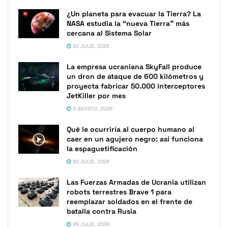
¿Un planeta para evacuar la Tierra? La
NASA estudia la “nueva Tierra” más
cercana al Sistema Solar
30 JULIO, 2026
La empresa ucraniana SkyFall produce
un dron de ataque de 600 kilómetros y
proyecta fabricar 50.000 interceptores
JetKiller por mes
3 AGOSTO, 2026
Qué le ocurriría al cuerpo humano al
caer en un agujero negro: así funciona
la espaguetificación
30 JULIO, 2026
Las Fuerzas Armadas de Ucrania utilizan
robots terrestres Brave 1 para
reemplazar soldados en el frente de
batalla contra Rusia
28 JULIO, 2026