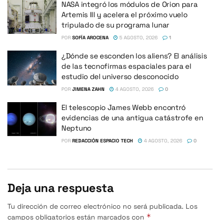
NASA integró los módulos de Orion para
Artemis III y acelera el próximo vuelo
tripulado de su programa lunar
POR
SOFÍA AROCENA
5 AGOSTO, 2026
1
¿Dónde se esconden los aliens? El análisis
de las tecnofirmas espaciales para el
estudio del universo desconocido
POR
JIMENA ZAHN
4 AGOSTO, 2026
0
El telescopio James Webb encontró
evidencias de una antigua catástrofe en
Neptuno
POR
REDACCIÓN ESPACIO TECH
4 AGOSTO, 2026
0
Deja una respuesta
Tu dirección de correo electrónico no será publicada.
Los
*
campos obligatorios están marcados con