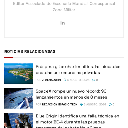
Editor Associado de Escenario Mundial. Corresponsal
Zona Militar
NOTICIAS RELACIONADAS
Próspera y las charter cities: las ciudades
creadas por empresas privadas
POR
JIMENA ZAHN
6 AGOSTO, 2026
0
SpaceX rompe un nuevo récord: 90
lanzamientos en menos de 8 meses
POR
REDACCIÓN ESPACIO TECH
6 AGOSTO, 2026
0
Blue Origin identifica una falla técnica en
el motor BE-4 durante las pruebas
terrestres del cohete New Glenn