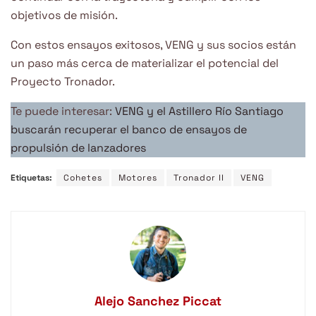
objetivos de misión.
Con estos ensayos exitosos, VENG y sus socios están
un paso más cerca de materializar el potencial del
Proyecto Tronador.
Te puede interesar:
VENG y el Astillero Río Santiago
buscarán recuperar el banco de ensayos de
propulsión de lanzadores
Etiquetas:
Cohetes
Motores
Tronador II
VENG
Alejo Sanchez Piccat