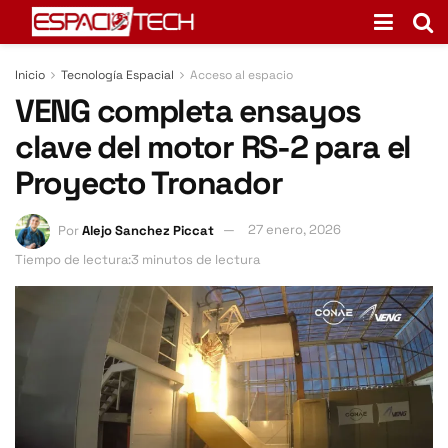
Inicio
Tecnología Espacial
Acceso al espacio
VENG completa ensayos
clave del motor RS-2 para el
Proyecto Tronador
Por
Alejo Sanchez Piccat
27 enero, 2026
Tiempo de lectura:3 minutos de lectura