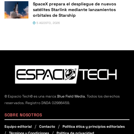
SpaceX prepara el despliegue de nuevos
satélites Starlink mediante lanzamientos
orbitales de Starship
5 AGOSTO, 2026
© Espacio Tech© es una marca
Blue Field Media
. Todos los derechos
reservados. Registro DNDA 02986459.
SOBRE NOSOTROS
Equipo editorial
Contacto
Política ética y principios editoriales
Términos y Condiciones
Política de privacidad