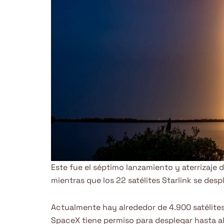
Este fue el séptimo lanzamiento y aterrizaje d
mientras que los 22 satélites Starlink se de
Actualmente hay alrededor de 4.900 satélites S
SpaceX tiene permiso para desplegar hasta a