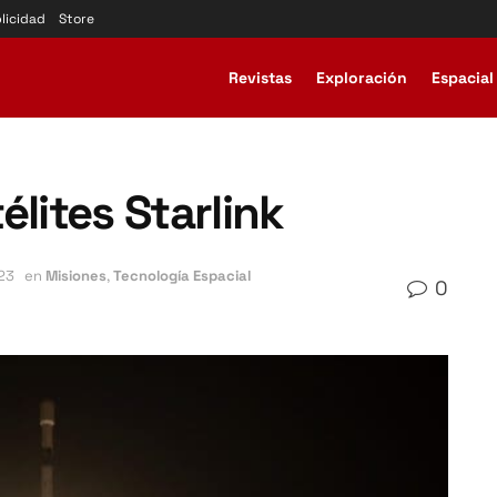
licidad
Store
Revistas
Exploración
Espacial
élites Starlink
23
en
Misiones
,
Tecnología Espacial
0