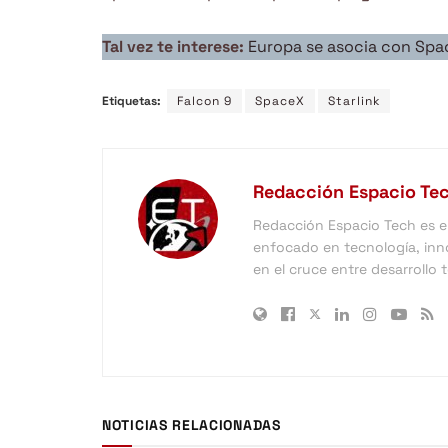
Tal vez te interese:
Europa se asocia con Spa
Etiquetas:
Falcon 9
SpaceX
Starlink
Redacción Espacio Te
Redacción Espacio Tech es el 
enfocado en tecnología, inno
en el cruce entre desarrollo
NOTICIAS RELACIONADAS