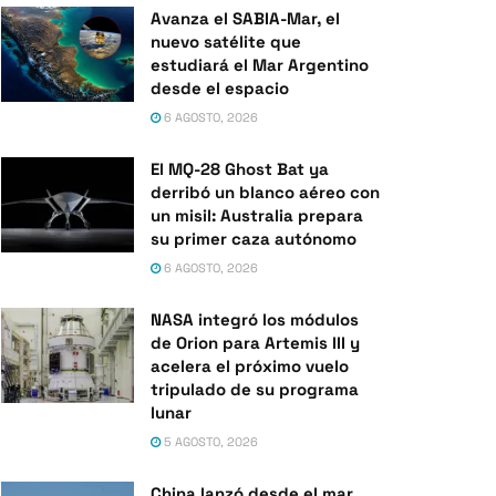
Avanza el SABIA-Mar, el
nuevo satélite que
estudiará el Mar Argentino
desde el espacio
6 AGOSTO, 2026
El MQ-28 Ghost Bat ya
derribó un blanco aéreo con
un misil: Australia prepara
su primer caza autónomo
6 AGOSTO, 2026
NASA integró los módulos
de Orion para Artemis III y
acelera el próximo vuelo
tripulado de su programa
lunar
5 AGOSTO, 2026
China lanzó desde el mar