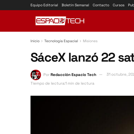
Equipo Editorial
Boletín Semanal
Contacto
Cursos
Pub
Inicio
Tecnología Espacial
Misiones
SáceX lanzó 22 sat
Por
Redacción Espacio Tech
31 octubre, 20
Tiempo de lectura:1 min de lectura