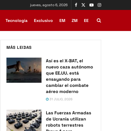
jueves, agosto 6, 2026
Tecnología
Exclusivo
EM
ZM
EE
MÁS LEIDAS
Así es el X-BAT, el
nuevo caza autónomo
que EE.UU. está
ensayando para
cambiar el combate
aéreo moderno
31 JULIO, 2026
Las Fuerzas Armadas
de Ucrania utilizan
robots terrestres