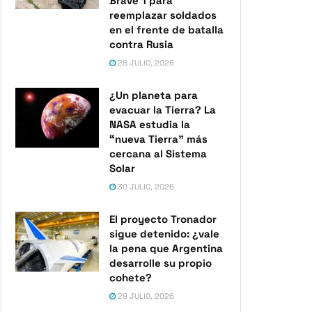
Brave 1 para
reemplazar soldados
en el frente de batalla
contra Rusia
28 JULIO, 2026
¿Un planeta para
evacuar la Tierra? La
NASA estudia la
“nueva Tierra” más
cercana al Sistema
Solar
30 JULIO, 2026
El proyecto Tronador
sigue detenido: ¿vale
la pena que Argentina
desarrolle su propio
cohete?
29 JULIO, 2026