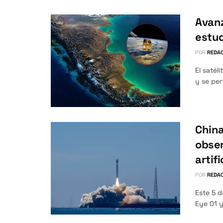
Avanz
estud
POR
REDAC
El satél
y se per
China
obser
artifi
POR
REDAC
Este 5 d
Eye 01 y