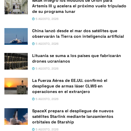
NASA integró los módulos de Orion para
Artemis III y acelera el próximo vuelo tripulado
de su programa lunar
5 AGOSTO, 2026
China lanzó desde el mar dos satélites que
observarán la Tierra con inteligencia artificial
5 AGOSTO, 2026
Lituania se suma a los países que fabricarán
drones ucranianos
5 AGOSTO, 2026
La Fuerza Aérea de EE.UU. confirmó el
despliegue de armas láser CLWS en
operaciones en el extranjero
5 AGOSTO, 2026
SpaceX prepara el despliegue de nuevos
satélites Starlink mediante lanzamientos
orbitales de Starship
5 AGOSTO, 2026