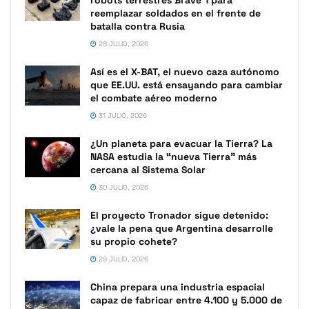
robots terrestres Brave 1 para
reemplazar soldados en el frente de
batalla contra Rusia
28 JULIO, 2026
Así es el X-BAT, el nuevo caza autónomo
que EE.UU. está ensayando para cambiar
el combate aéreo moderno
31 JULIO, 2026
¿Un planeta para evacuar la Tierra? La
NASA estudia la “nueva Tierra” más
cercana al Sistema Solar
30 JULIO, 2026
El proyecto Tronador sigue detenido:
¿vale la pena que Argentina desarrolle
su propio cohete?
29 JULIO, 2026
China prepara una industria espacial
capaz de fabricar entre 4.100 y 5.000 de