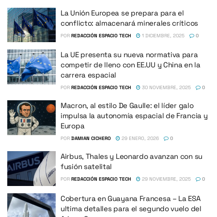
La Unión Europea se prepara para el
conflicto: almacenará minerales críticos
POR
REDACCIÓN ESPACIO TECH
1 DICIEMBRE, 2025
0
La UE presenta su nueva normativa para
competir de lleno con EE.UU y China en la
carrera espacial
POR
REDACCIÓN ESPACIO TECH
30 NOVIEMBRE, 2025
0
Macron, al estilo De Gaulle: el líder galo
impulsa la autonomía espacial de Francia y
Europa
POR
DAMIAN CICHERO
29 ENERO, 2026
0
Airbus, Thales y Leonardo avanzan con su
fusión satelital
POR
REDACCIÓN ESPACIO TECH
29 NOVIEMBRE, 2025
0
Cobertura en Guayana Francesa – La ESA
ultima detalles para el segundo vuelo del