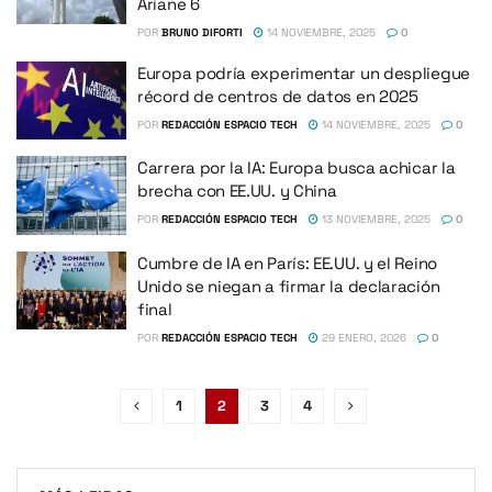
Ariane 6
POR
BRUNO DIFORTI
14 NOVIEMBRE, 2025
0
Europa podría experimentar un despliegue
récord de centros de datos en 2025
POR
REDACCIÓN ESPACIO TECH
14 NOVIEMBRE, 2025
0
Carrera por la IA: Europa busca achicar la
brecha con EE.UU. y China
POR
REDACCIÓN ESPACIO TECH
13 NOVIEMBRE, 2025
0
Cumbre de IA en París: EE.UU. y el Reino
Unido se niegan a firmar la declaración
final
POR
REDACCIÓN ESPACIO TECH
29 ENERO, 2026
0
1
2
3
4