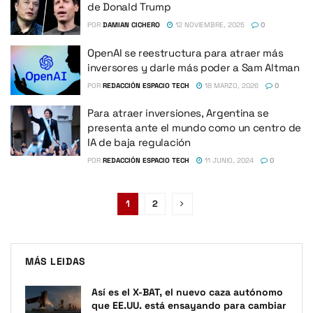
de Donald Trump
POR
DAMIAN CICHERO
12 NOVIEMBRE, 2025
0
OpenAI se reestructura para atraer más
inversores y darle más poder a Sam Altman
POR
REDACCIÓN ESPACIO TECH
18 MARZO, 2026
0
Para atraer inversiones, Argentina se
presenta ante el mundo como un centro de
IA de baja regulación
POR
REDACCIÓN ESPACIO TECH
11 JUNIO, 2024
0
1
2
MÁS LEIDAS
Así es el X-BAT, el nuevo caza autónomo
que EE.UU. está ensayando para cambiar