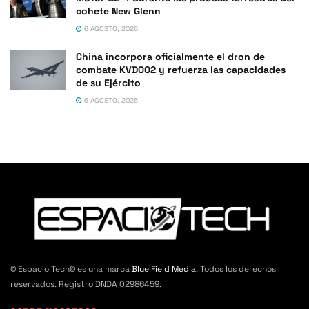
cohete New Glenn
6 AGOSTO, 2026
China incorpora oficialmente el dron de
combate KVD002 y refuerza las capacidades
de su Ejército
6 AGOSTO, 2026
© Espacio Tech© es una marca
Blue Field Media
. Todos los derechos
reservados. Registro DNDA 02986459.