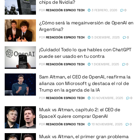
chips de Nvidia?
POR
REDACCIÓN ESPACIO TECH
3 FEBRERO, 2026
0
¿Cómo será la megainversión de OpenAI en
Argentina?
POR
REDACCIÓN ESPACIO TECH
5 DICIEMBRE, 2025
0
¡Cuidado! Todo lo que hables con ChatGPT
puede ser usado en tu contra
POR
REDACCIÓN ESPACIO TECH
1 DICIEMBRE, 2025
0
Sam Altman, el CEO de OpenAI, reafirma la
alianza con Microsoft y destaca el rol de
Trump en la agenda de la IA
POR
REDACCIÓN ESPACIO TECH
30 NOVIEMBRE, 2025
0
Musk vs Altman, capítulo 2: el CEO de
SpaceX quiere comprar OpenAI
POR
REDACCIÓN ESPACIO TECH
13 NOVIEMBRE, 2025
0
Musk vs Altman, el primer gran problema