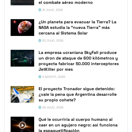
el combate aéreo moderno
31 JULIO, 2026
¿Un planeta para evacuar la Tierra? La
NASA estudia la “nueva Tierra” más
cercana al Sistema Solar
30 JULIO, 2026
La empresa ucraniana SkyFall produce
un dron de ataque de 600 kilómetros y
proyecta fabricar 50.000 interceptores
JetKiller por mes
3 AGOSTO, 2026
El proyecto Tronador sigue detenido:
¿vale la pena que Argentina desarrolle
su propio cohete?
29 JULIO, 2026
Qué le ocurriría al cuerpo humano al
caer en un agujero negro: así funciona
la espaguetificación