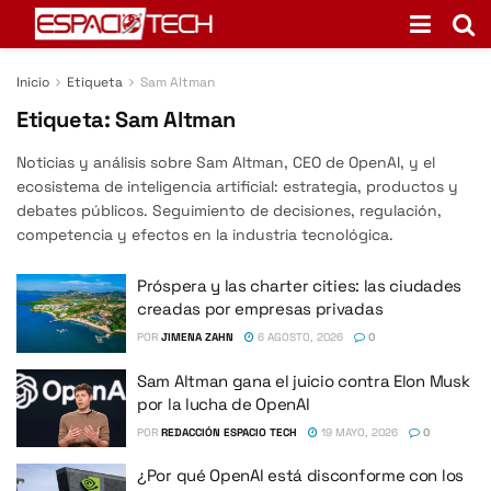
Inicio
Etiqueta
Sam Altman
Etiqueta:
Sam Altman
Noticias y análisis sobre Sam Altman, CEO de OpenAI, y el
ecosistema de inteligencia artificial: estrategia, productos y
debates públicos. Seguimiento de decisiones, regulación,
competencia y efectos en la industria tecnológica.
Próspera y las charter cities: las ciudades
creadas por empresas privadas
POR
JIMENA ZAHN
6 AGOSTO, 2026
0
Sam Altman gana el juicio contra Elon Musk
por la lucha de OpenAI
POR
REDACCIÓN ESPACIO TECH
19 MAYO, 2026
0
¿Por qué OpenAI está disconforme con los