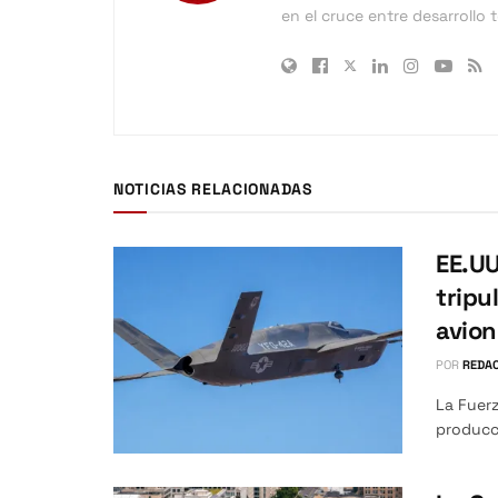
en el cruce entre desarrollo
NOTICIAS RELACIONADAS
EE.UU
tripu
avio
POR
REDAC
La Fuerz
producci