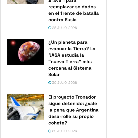
Brave 1 para
reemplazar soldados
en el frente de batalla
contra Rusia
28 JULIO, 2026
¿Un planeta para
evacuar la Tierra? La
NASA estudia la
“nueva Tierra” más
cercana al Sistema
Solar
30 JULIO, 2026
El proyecto Tronador
sigue detenido: ¿vale
la pena que Argentina
desarrolle su propio
cohete?
29 JULIO, 2026