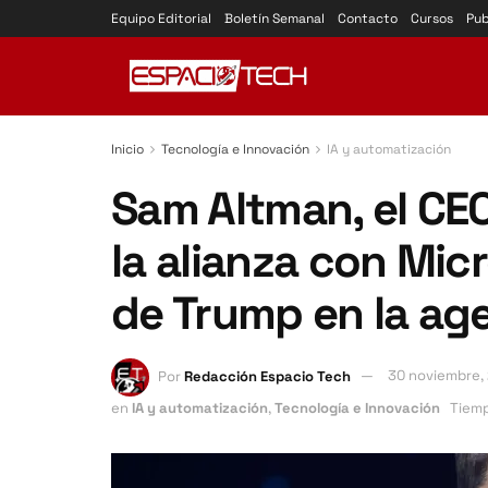
Equipo Editorial
Boletín Semanal
Contacto
Cursos
Pub
Inicio
Tecnología e Innovación
IA y automatización
Sam Altman, el CEO
la alianza con Micr
de Trump en la age
Por
Redacción Espacio Tech
30 noviembre,
en
IA y automatización
,
Tecnología e Innovación
Tiemp