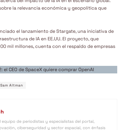
cerca del impacto de la IA en el escenario global.
obre la relevancia económica y geopolítica que
nciado el lanzamiento de Stargate, una iniciativa de
fraestructura de IA en EE.UU. El proyecto, que
0 mil millones, cuenta con el respaldo de empresas
2: el CEO de SpaceX quiere comprar OpenAI
Sam Altman
ch
equipo de periodistas y especialistas del portal,
vación, ciberseguridad y sector espacial, con énfasis