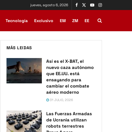
jueves, agosto 6, 2026
Tecnología
Exclusivo
EM
ZM
EE
MÁS LEIDAS
Así es el X-BAT, el
nuevo caza autónomo
que EE.UU. está
ensayando para
cambiar el combate
aéreo moderno
31 JULIO, 2026
Las Fuerzas Armadas
de Ucrania utilizan
robots terrestres