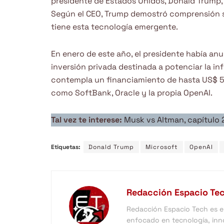
presidente de Estados Unidos, Donald Trump, a
Según el CEO, Trump demostró comprensión s
tiene esta tecnología emergente.
En enero de este año, el presidente había anu
inversión privada destinada a potenciar la in
contempla un financiamiento de hasta US$ 50
como SoftBank, Oracle y la propia OpenAI.
Tal vez te interese:
Musk vs Altman, capítulo 
Etiquetas:
Donald Trump
Microsoft
OpenAI
Redacción Espacio Te
Redacción Espacio Tech es el 
enfocado en tecnología, inno