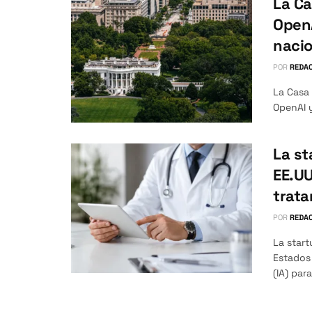
La Ca
OpenA
nacio
POR
REDAC
La Casa
OpenAI y
La st
EE.UU
trata
POR
REDAC
La star
Estados 
(IA) para