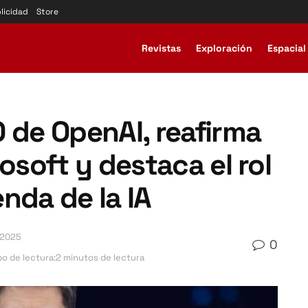
licidad
Store
Revistas
Exploración
Espacial
 de OpenAI, reafirma
osoft y destaca el rol
nda de la IA
 2025
0
o de lectura:2 minutos de lectura