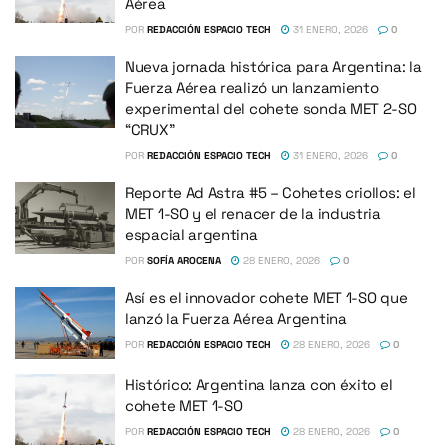
Aérea
POR
REDACCIÓN ESPACIO TECH
31 ENERO, 2026
0
Nueva jornada histórica para Argentina: la
Fuerza Aérea realizó un lanzamiento
experimental del cohete sonda MET 2-SO
“CRUX”
POR
REDACCIÓN ESPACIO TECH
31 ENERO, 2026
0
Reporte Ad Astra #5 – Cohetes criollos: el
MET 1-SO y el renacer de la industria
espacial argentina
POR
SOFÍA AROCENA
28 ENERO, 2026
0
Así es el innovador cohete MET 1-SO que
lanzó la Fuerza Aérea Argentina
POR
REDACCIÓN ESPACIO TECH
28 ENERO, 2026
0
Histórico: Argentina lanza con éxito el
cohete MET 1-SO
POR
REDACCIÓN ESPACIO TECH
28 ENERO, 2026
0