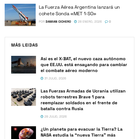
La Fuerza Aérea Argentina lanzará un
cohete Sonda «MET 1-SO»
POR
DAMIAN CICHERO
28 ENERO, 2026
0
MÁS LEIDAS
Así es el X-BAT, el nuevo caza autónomo
que EE.UU. está ensayando para cambiar
el combate aéreo moderno
31 JULIO, 2026
Las Fuerzas Armadas de Ucrania utilizan
robots terrestres Brave 1 para
reemplazar soldados en el frente de
batalla contra Rusia
28 JULIO, 2026
¿Un planeta para evacuar la Tierra? La
NASA estudia la “nueva Tierra” más