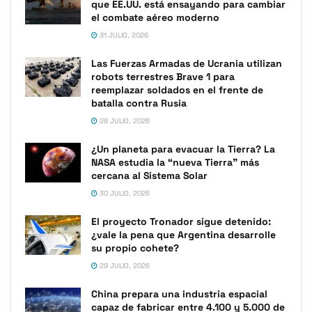
que EE.UU. está ensayando para cambiar
el combate aéreo moderno
31 JULIO, 2026
Las Fuerzas Armadas de Ucrania utilizan
robots terrestres Brave 1 para
reemplazar soldados en el frente de
batalla contra Rusia
28 JULIO, 2026
¿Un planeta para evacuar la Tierra? La
NASA estudia la “nueva Tierra” más
cercana al Sistema Solar
30 JULIO, 2026
El proyecto Tronador sigue detenido:
¿vale la pena que Argentina desarrolle
su propio cohete?
29 JULIO, 2026
China prepara una industria espacial
capaz de fabricar entre 4.100 y 5.000 de