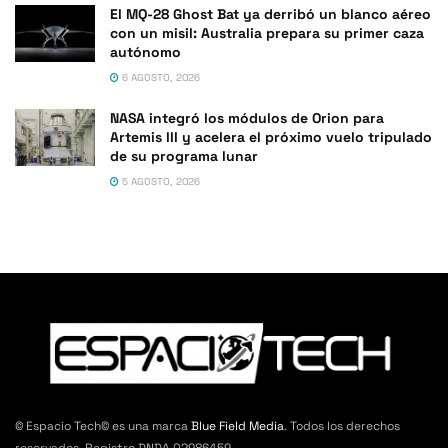
El MQ-28 Ghost Bat ya derribó un blanco aéreo
con un misil: Australia prepara su primer caza
autónomo
6 AGOSTO, 2026
NASA integró los módulos de Orion para
Artemis III y acelera el próximo vuelo tripulado
de su programa lunar
5 AGOSTO, 2026
© Espacio Tech© es una marca
Blue Field Media
. Todos los derechos
reservados. Registro DNDA 02986459.