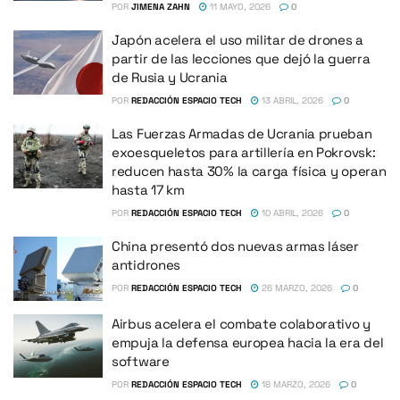
POR
JIMENA ZAHN
11 MAYO, 2026
0
Japón acelera el uso militar de drones a
partir de las lecciones que dejó la guerra
de Rusia y Ucrania
POR
REDACCIÓN ESPACIO TECH
13 ABRIL, 2026
0
Las Fuerzas Armadas de Ucrania prueban
exoesqueletos para artillería en Pokrovsk:
reducen hasta 30% la carga física y operan
hasta 17 km
POR
REDACCIÓN ESPACIO TECH
10 ABRIL, 2026
0
China presentó dos nuevas armas láser
antidrones
POR
REDACCIÓN ESPACIO TECH
26 MARZO, 2026
0
Airbus acelera el combate colaborativo y
empuja la defensa europea hacia la era del
software
POR
REDACCIÓN ESPACIO TECH
18 MARZO, 2026
0