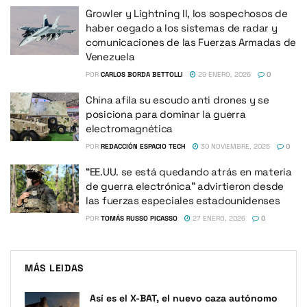
Growler y Lightning II, los sospechosos de
haber cegado a los sistemas de radar y
comunicaciones de las Fuerzas Armadas de
Venezuela
POR
CARLOS BORDA BETTOLLI
29 ENERO, 2026
0
China afila su escudo anti drones y se
posiciona para dominar la guerra
electromagnética
POR
REDACCIÓN ESPACIO TECH
30 NOVIEMBRE, 2025
0
“EE.UU. se está quedando atrás en materia
de guerra electrónica” advirtieron desde
las fuerzas especiales estadounidenses
POR
TOMÁS RUSSO PICASSO
27 ENERO, 2026
0
MÁS LEIDAS
Así es el X-BAT, el nuevo caza autónomo