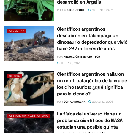
desarrolló en Argelia
POR
BRUNO DIFORTI
16 JUNIO, 2026
Científicos argentinos
ARGENTINA
descubren en Talampaya un
dinosaurio depredador que vivió
hace 237 millones de años
POR
REDACCIÓN ESPACIO TECH
11 JUNIO, 2026
Científicos argentinos hallaron
CIENCIA
un reptil patagónico de la era de
los dinosaurios: ¿qué significa
para la ciencia?
POR
SOFÍA AROCENA
28 ABRIL, 2026
La física del universo tiene un
ASTRONOMÍA Y ASTROFÍSICA
problema: científicos de NASA
estudian una posible quinta