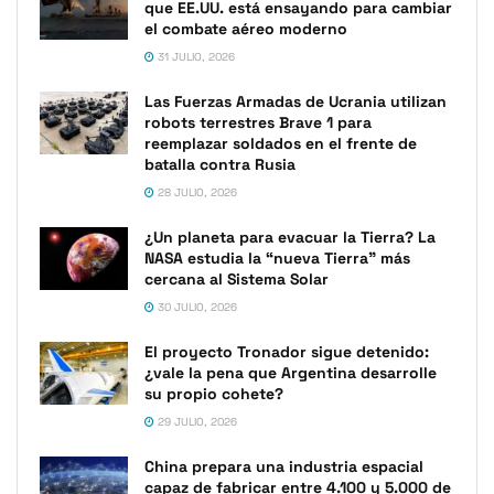
que EE.UU. está ensayando para cambiar
el combate aéreo moderno
31 JULIO, 2026
Las Fuerzas Armadas de Ucrania utilizan
robots terrestres Brave 1 para
reemplazar soldados en el frente de
batalla contra Rusia
28 JULIO, 2026
¿Un planeta para evacuar la Tierra? La
NASA estudia la “nueva Tierra” más
cercana al Sistema Solar
30 JULIO, 2026
El proyecto Tronador sigue detenido:
¿vale la pena que Argentina desarrolle
su propio cohete?
29 JULIO, 2026
China prepara una industria espacial
capaz de fabricar entre 4.100 y 5.000 de