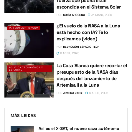
fuerza que podría estar
escondida en el Sistema Solar
POR
SOFÍA AROCENA
31 MAYO, 2026
¿El vuelo de la NASA a la Luna
IA Y AUTOMATIZACIÓN
está hecho con IA? Te lo
explicamos (video)
POR
REDACCIÓN ESPACIO TECH
8 ABRIL, 2026
La Casa Blanca quiere recortar el
POLITICA TECNOLÓGICA Y
ESPACIAL
presupuesto de la NASA días
después del lanzamiento de
Artemisa II a la Luna
POR
JIMENA ZAHN
6 ABRIL, 2026
MÁS LEIDAS
Así es el X-BAT, el nuevo caza autónomo