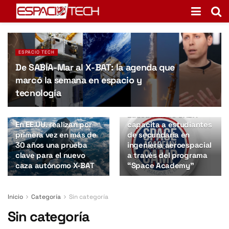
ESPACIO TECH
De SABIA-Mar al X-BAT: la agenda que
marcó la semana en espacio y
tecnología
ARGENTINA
El Ministerio de
SEGURIDAD
Educación de CABA
En EE.UU. realizan por
capacita a estudiantes
primera vez en más de
de secundaria en
30 años una prueba
ingeniería aeroespacial
clave para el nuevo
a través del programa
caza autónomo X-BAT
“Space Academy”
Inicio
Categoría
Sin categoría
Sin categoría