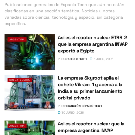
Publicaciones generales de Espacio Tech que aún no están
clasificadas en una sección temática. Noticias y notas
variadas sobre ciencia, tecnología y espacio, sin categoría
específica.
Así es el reactor nuclear ETRR-2
ARGENTINA
que la empresa argentina INVAP
exportó a Egipto
POR
BRUNO DIFORTI
7 JULIO, 2026
La empresa Skyroot apila el
SIN CATEGORÍA
cohete Vikram-1 y acerca a la
India a su primer lanzamiento
orbital privado
POR
REDACCIÓN ESPACIO TECH
30 JUNIO, 2026
Así es el reactor nuclear que la
ARGENTINA
empresa argentina INVAP