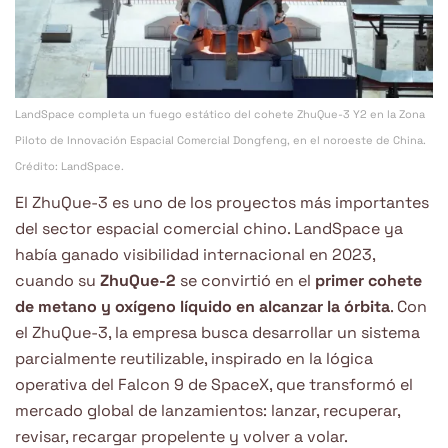
LandSpace completa un fuego estático del cohete ZhuQue-3 Y2 en la Zona
Piloto de Innovación Espacial Comercial Dongfeng, en el noroeste de China.
Crédito: LandSpace.
El ZhuQue-3 es uno de los proyectos más importantes
del sector espacial comercial chino. LandSpace ya
había ganado visibilidad internacional en 2023,
cuando su
ZhuQue-2
se convirtió en el
primer cohete
de metano y oxígeno líquido en alcanzar la órbita
. Con
el ZhuQue-3, la empresa busca desarrollar un sistema
parcialmente reutilizable, inspirado en la lógica
operativa del Falcon 9 de SpaceX, que transformó el
mercado global de lanzamientos: lanzar, recuperar,
revisar, recargar propelente y volver a volar.