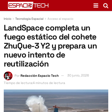
Inicio
Tecnología Espacial
Acceso al espacio
LandSpace completa un
fuego estático del cohete
ZhuQue-3 Y2 y prepara un
nuevo intento de
reutilización
Por
Redacción Espacio Tech
30 junio, 2026
Tiempo de lectura:4 minutos de lectura