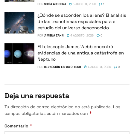
POR
SOFÍA AROCENA
5 AGOSTO, 2026
1
¿Dónde se esconden los aliens? El análisis
de las tecnofirmas espaciales para el
estudio del universo desconocido
POR
JIMENA ZAHN
4 AGOSTO, 2026
0
El telescopio James Webb encontró
evidencias de una antigua catástrofe en
Neptuno
POR
REDACCIÓN ESPACIO TECH
4 AGOSTO, 2026
0
Deja una respuesta
Tu dirección de correo electrónico no será publicada.
Los
*
campos obligatorios están marcados con
*
Comentario