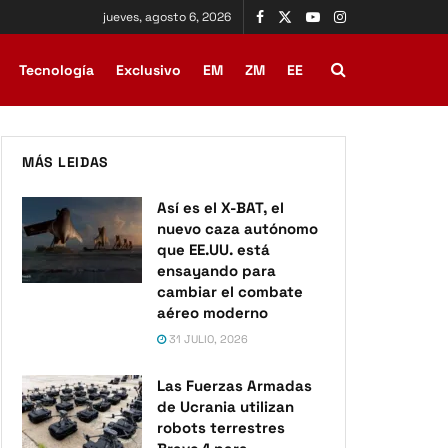
jueves, agosto 6, 2026
Tecnología
Exclusivo
EM
ZM
EE
MÁS LEIDAS
Así es el X-BAT, el
nuevo caza autónomo
que EE.UU. está
ensayando para
cambiar el combate
aéreo moderno
31 JULIO, 2026
Las Fuerzas Armadas
de Ucrania utilizan
robots terrestres