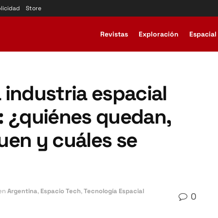
licidad
Store
Revistas
Exploración
Espacial
a industria espacial
: ¿quiénes quedan,
uen y cuáles se
en
Argentina
,
Espacio Tech
,
Tecnología Espacial
0