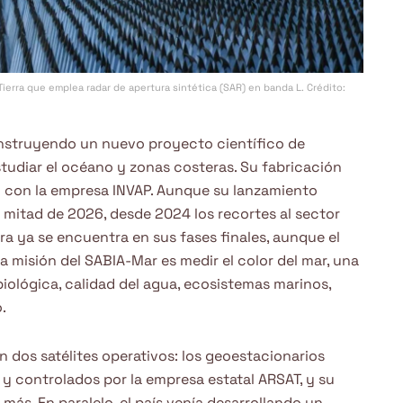
ierra que emplea radar de apertura sintética (SAR) en banda L. Crédito:
construyendo un nuevo proyecto científico de
estudiar el océano y zonas costeras. Su fabricación
 con la empresa INVAP. Aunque su lanzamiento
a mitad de 2026, desde 2024 los recortes al sector
ora ya se encuentra en sus fases finales, aunque el
 misión del SABIA-Mar es medir el color del mar, una
iológica, calidad del agua, ecosistemas marinos,
.
dos satélites operativos: los geoestacionarios
y controlados por la empresa estatal ARSAT, y su
ás. En paralelo, el país venía desarrollando un