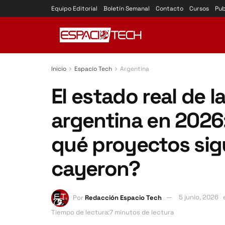
Equipo Editorial
Boletín Semanal
Contacto
Cursos
Pub
Inicio
Espacio Tech
Argentina
El estado real de l
argentina en 2026
qué proyectos sig
cayeron?
Por
Redacción Espacio Tech
5 junio, 2026
Tiempo de lectura:7 minutos de lectura