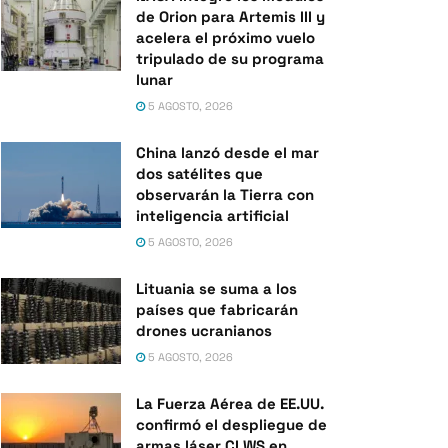
de Orion para Artemis III y
acelera el próximo vuelo
tripulado de su programa
lunar
5 AGOSTO, 2026
China lanzó desde el mar
dos satélites que
observarán la Tierra con
inteligencia artificial
5 AGOSTO, 2026
Lituania se suma a los
países que fabricarán
drones ucranianos
5 AGOSTO, 2026
La Fuerza Aérea de EE.UU.
confirmó el despliegue de
armas láser CLWS en