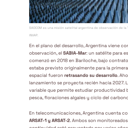
SAOCOM es una misión satelital argentina de observación de la T
INVAP.
En el plano del desarrollo, Argentina viene 
observación, el
SABIA-Mar
: un satélite para 
comenzó en 2018 en Bariloche, bajo contrato
estaba previsto originalmente para la primer
espacial fueron
retrasando su desarrollo
. Ah
lanzamiento se proyecta recién hacia 2027. La
variable que permite estudiar productividad b
pesca, floraciones algales y ciclo del carbono
En telecomunicaciones, Argentina cuenta con 
ARSAT-1 y ARSAT-2
. Ambos son monitoreados 
continuidad está proyectada por varios años m