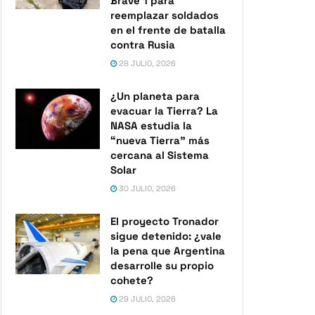
Brave 1 para
reemplazar soldados
en el frente de batalla
contra Rusia
28 JULIO, 2026
¿Un planeta para
evacuar la Tierra? La
NASA estudia la
“nueva Tierra” más
cercana al Sistema
Solar
30 JULIO, 2026
El proyecto Tronador
sigue detenido: ¿vale
la pena que Argentina
desarrolle su propio
cohete?
29 JULIO, 2026